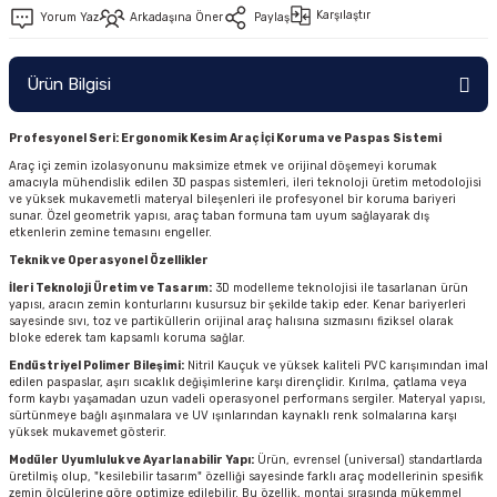
Karşılaştır
Yorum Yaz
Arkadaşına Öner
Paylaş
Ürün Bilgisi
Profesyonel Seri: Ergonomik Kesim Araç İçi Koruma ve Paspas Sistemi
Araç içi zemin izolasyonunu maksimize etmek ve orijinal döşemeyi korumak
amacıyla mühendislik edilen 3D paspas sistemleri, ileri teknoloji üretim metodolojisi
ve yüksek mukavemetli materyal bileşenleri ile profesyonel bir koruma bariyeri
sunar. Özel geometrik yapısı, araç taban formuna tam uyum sağlayarak dış
etkenlerin zemine temasını engeller.
Teknik ve Operasyonel Özellikler
İleri Teknoloji Üretim ve Tasarım:
3D modelleme teknolojisi ile tasarlanan ürün
yapısı, aracın zemin konturlarını kusursuz bir şekilde takip eder. Kenar bariyerleri
sayesinde sıvı, toz ve partiküllerin orijinal araç halısına sızmasını fiziksel olarak
bloke ederek tam kapsamlı koruma sağlar.
Endüstriyel Polimer Bileşimi:
Nitril Kauçuk ve yüksek kaliteli PVC karışımından imal
edilen paspaslar, aşırı sıcaklık değişimlerine karşı dirençlidir. Kırılma, çatlama veya
form kaybı yaşamadan uzun vadeli operasyonel performans sergiler. Materyal yapısı,
sürtünmeye bağlı aşınmalara ve UV ışınlarından kaynaklı renk solmalarına karşı
yüksek mukavemet gösterir.
Modüler Uyumluluk ve Ayarlanabilir Yapı:
Ürün, evrensel (universal) standartlarda
üretilmiş olup, "kesilebilir tasarım" özelliği sayesinde farklı araç modellerinin spesifik
zemin ölçülerine göre optimize edilebilir. Bu özellik, montaj sırasında mükemmel