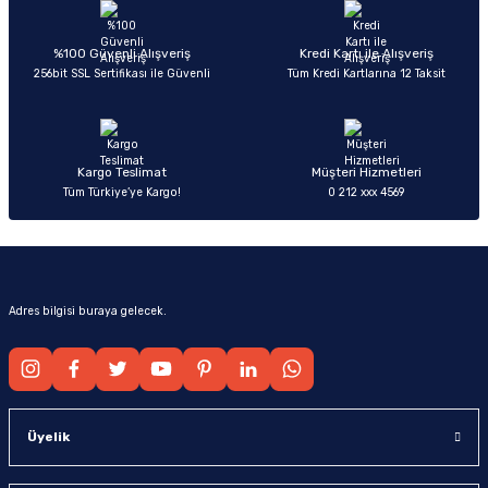
Ürün açıklamasında eksik bilgiler bulunuyor.
Deneyimini Paylaş
Ürün bilgilerinde hatalar bulunuyor.
%100 Güvenli Alışveriş
Kredi Kartı ile Alışveriş
256bit SSL Sertifikası ile Güvenli
Tüm Kredi Kartlarına 12 Taksit
Ürün fiyatı diğer sitelerden daha pahalı.
Bu ürüne benzer farklı alternatifler olmalı.
Kargo Teslimat
Müşteri Hizmetleri
Tüm Türkiye’ye Kargo!
0 212 xxx 4569
Gönder
Adres bilgisi buraya gelecek.
Üyelik