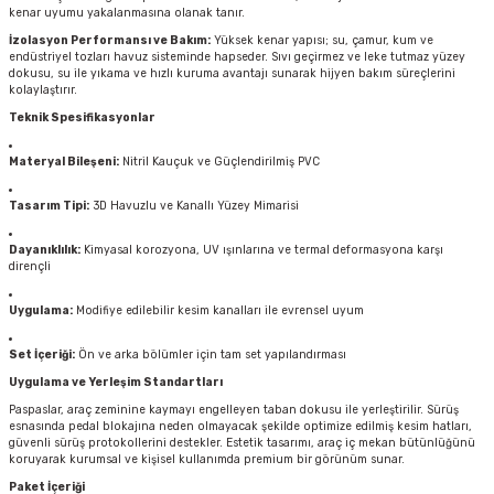
kenar uyumu yakalanmasına olanak tanır.
İzolasyon Performansı ve Bakım:
Yüksek kenar yapısı; su, çamur, kum ve
endüstriyel tozları havuz sisteminde hapseder. Sıvı geçirmez ve leke tutmaz yüzey
dokusu, su ile yıkama ve hızlı kuruma avantajı sunarak hijyen bakım süreçlerini
kolaylaştırır.
Teknik Spesifikasyonlar
Materyal Bileşeni:
Nitril Kauçuk ve Güçlendirilmiş PVC
Tasarım Tipi:
3D Havuzlu ve Kanallı Yüzey Mimarisi
Dayanıklılık:
Kimyasal korozyona, UV ışınlarına ve termal deformasyona karşı
dirençli
Uygulama:
Modifiye edilebilir kesim kanalları ile evrensel uyum
Set İçeriği:
Ön ve arka bölümler için tam set yapılandırması
Uygulama ve Yerleşim Standartları
Paspaslar, araç zeminine kaymayı engelleyen taban dokusu ile yerleştirilir. Sürüş
esnasında pedal blokajına neden olmayacak şekilde optimize edilmiş kesim hatları,
güvenli sürüş protokollerini destekler. Estetik tasarımı, araç iç mekan bütünlüğünü
koruyarak kurumsal ve kişisel kullanımda premium bir görünüm sunar.
Paket İçeriği