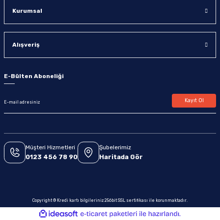
Kurumsal
Alışveriş
E-Bülten Aboneliği
Kayıt Ol
Müşteri Hizmetleri
Şubelerimiz
0123 456 78 90
Haritada Gör
Copyright © Kredi kartı bilgileriniz 256bit SSL sertifikası ile korunmaktadır.
ideasoft
ile
e-