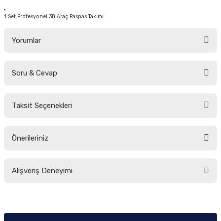
1 Set Profesyonel 3D Araç Paspas Takımı
Yorumlar
Soru & Cevap
Bu ürüne ilk yorumu siz yapın!
Taksit Seçenekleri
Yorum Yaz
Ürün hakkında henüz soru sorulmamış.
Önerileriniz
Soru Sor
Bu ürünün fiyat bilgisi, resim, ürün açıklamalarında ve diğer konularda
Alışveriş Deneyimi
yetersiz gördüğünüz noktaları öneri formunu kullanarak tarafımıza
iletebilirsiniz.
Görüş ve önerileriniz için teşekkür ederiz.
Sitemize ilk yorumu siz yapın!
Ürün resmi kalitesiz, bozuk veya görüntülenemiyor.