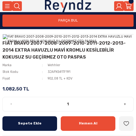
PARÇA BUL
FİAT BRAVO 2007-2008-2009-2010-2011-2012-2013-
2014 EXTRA HAVUZLU MAVİ KROMLU KESİLEBİLİR
KOKUSUZ SU GEÇİRMEZ OTO PASPAS
Marka
Wehhler
Stok Kodu
3JAPX541TF191
Fiyat
902,08 TL + KDV
1.082,50 TL
-
+
Sepete Ekle
Hemen Al