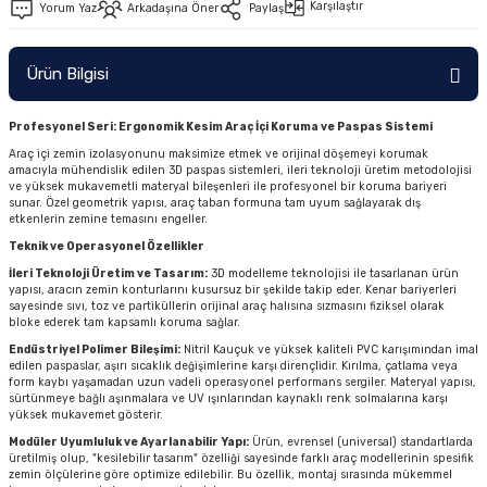
Karşılaştır
Yorum Yaz
Arkadaşına Öner
Paylaş
Ürün Bilgisi
Profesyonel Seri: Ergonomik Kesim Araç İçi Koruma ve Paspas Sistemi
Araç içi zemin izolasyonunu maksimize etmek ve orijinal döşemeyi korumak
amacıyla mühendislik edilen 3D paspas sistemleri, ileri teknoloji üretim metodolojisi
ve yüksek mukavemetli materyal bileşenleri ile profesyonel bir koruma bariyeri
sunar. Özel geometrik yapısı, araç taban formuna tam uyum sağlayarak dış
etkenlerin zemine temasını engeller.
Teknik ve Operasyonel Özellikler
İleri Teknoloji Üretim ve Tasarım:
3D modelleme teknolojisi ile tasarlanan ürün
yapısı, aracın zemin konturlarını kusursuz bir şekilde takip eder. Kenar bariyerleri
sayesinde sıvı, toz ve partiküllerin orijinal araç halısına sızmasını fiziksel olarak
bloke ederek tam kapsamlı koruma sağlar.
Endüstriyel Polimer Bileşimi:
Nitril Kauçuk ve yüksek kaliteli PVC karışımından imal
edilen paspaslar, aşırı sıcaklık değişimlerine karşı dirençlidir. Kırılma, çatlama veya
form kaybı yaşamadan uzun vadeli operasyonel performans sergiler. Materyal yapısı,
sürtünmeye bağlı aşınmalara ve UV ışınlarından kaynaklı renk solmalarına karşı
yüksek mukavemet gösterir.
Modüler Uyumluluk ve Ayarlanabilir Yapı:
Ürün, evrensel (universal) standartlarda
üretilmiş olup, "kesilebilir tasarım" özelliği sayesinde farklı araç modellerinin spesifik
zemin ölçülerine göre optimize edilebilir. Bu özellik, montaj sırasında mükemmel