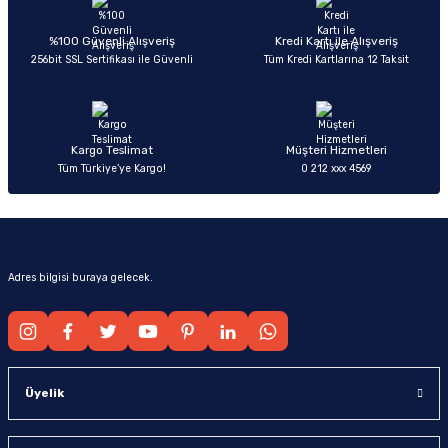
Ürün açıklamasında eksik bilgiler bulunuyor.
Deneyimini Paylaş
Ürün bilgilerinde hatalar bulunuyor.
%100 Güvenli Alışveriş
Kredi Kartı ile Alışveriş
256bit SSL Sertifikası ile Güvenli
Tüm Kredi Kartlarına 12 Taksit
Ürün fiyatı diğer sitelerden daha pahalı.
Bu ürüne benzer farklı alternatifler olmalı.
Kargo Teslimat
Müşteri Hizmetleri
Tüm Türkiye’ye Kargo!
0 212 xxx 4569
Gönder
Adres bilgisi buraya gelecek.
Üyelik