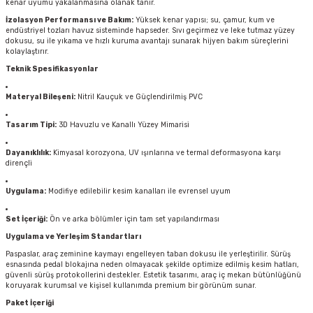
kenar uyumu yakalanmasına olanak tanır.
İzolasyon Performansı ve Bakım:
Yüksek kenar yapısı; su, çamur, kum ve
endüstriyel tozları havuz sisteminde hapseder. Sıvı geçirmez ve leke tutmaz yüzey
dokusu, su ile yıkama ve hızlı kuruma avantajı sunarak hijyen bakım süreçlerini
kolaylaştırır.
Teknik Spesifikasyonlar
Materyal Bileşeni:
Nitril Kauçuk ve Güçlendirilmiş PVC
Tasarım Tipi:
3D Havuzlu ve Kanallı Yüzey Mimarisi
Dayanıklılık:
Kimyasal korozyona, UV ışınlarına ve termal deformasyona karşı
dirençli
Uygulama:
Modifiye edilebilir kesim kanalları ile evrensel uyum
Set İçeriği:
Ön ve arka bölümler için tam set yapılandırması
Uygulama ve Yerleşim Standartları
Paspaslar, araç zeminine kaymayı engelleyen taban dokusu ile yerleştirilir. Sürüş
esnasında pedal blokajına neden olmayacak şekilde optimize edilmiş kesim hatları,
güvenli sürüş protokollerini destekler. Estetik tasarımı, araç iç mekan bütünlüğünü
koruyarak kurumsal ve kişisel kullanımda premium bir görünüm sunar.
Paket İçeriği