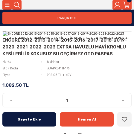
PARÇA BUL
ENCORE 2012-2013-2014-2015-2016-2017-2018-2019-
2020-2021-2022-2023 EXTRA HAVUZLU MAVİ KROMLU
KESİLEBİLİR KOKUSUZ SU GEÇİRMEZ OTO PASPAS
Marka
Wehhler
Stok Kodu
3JAPX541TF176
Fiyat
902,08 TL + KDV
1.082,50 TL
-
+
Sepete Ekle
Hemen Al