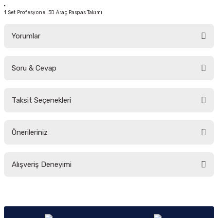
1 Set Profesyonel 3D Araç Paspas Takımı
Yorumlar
Soru & Cevap
Bu ürüne ilk yorumu siz yapın!
Taksit Seçenekleri
Yorum Yaz
Ürün hakkında henüz soru sorulmamış.
Önerileriniz
Soru Sor
Bu ürünün fiyat bilgisi, resim, ürün açıklamalarında ve diğer konularda
Alışveriş Deneyimi
yetersiz gördüğünüz noktaları öneri formunu kullanarak tarafımıza
iletebilirsiniz.
Görüş ve önerileriniz için teşekkür ederiz.
Sitemize ilk yorumu siz yapın!
Ürün resmi kalitesiz, bozuk veya görüntülenemiyor.