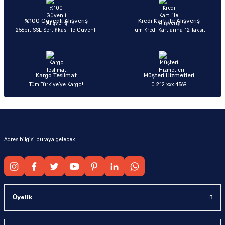
Ürün açıklamasında eksik bilgiler bulunuyor.
Deneyimini Paylaş
Ürün bilgilerinde hatalar bulunuyor.
%100 Güvenli Alışveriş
Kredi Kartı ile Alışveriş
256bit SSL Sertifikası ile Güvenli
Tüm Kredi Kartlarına 12 Taksit
Ürün fiyatı diğer sitelerden daha pahalı.
Bu ürüne benzer farklı alternatifler olmalı.
Kargo Teslimat
Müşteri Hizmetleri
Tüm Türkiye’ye Kargo!
0 212 xxx 4569
Gönder
Adres bilgisi buraya gelecek.
Üyelik