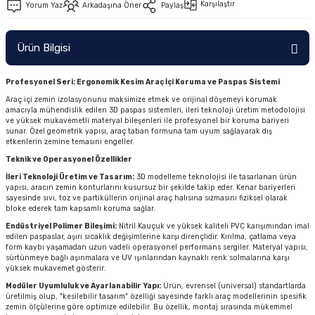
Karşılaştır
Yorum Yaz
Arkadaşına Öner
Paylaş
Ürün Bilgisi
Profesyonel Seri: Ergonomik Kesim Araç İçi Koruma ve Paspas Sistemi
Araç içi zemin izolasyonunu maksimize etmek ve orijinal döşemeyi korumak
amacıyla mühendislik edilen 3D paspas sistemleri, ileri teknoloji üretim metodolojisi
ve yüksek mukavemetli materyal bileşenleri ile profesyonel bir koruma bariyeri
sunar. Özel geometrik yapısı, araç taban formuna tam uyum sağlayarak dış
etkenlerin zemine temasını engeller.
Teknik ve Operasyonel Özellikler
İleri Teknoloji Üretim ve Tasarım:
3D modelleme teknolojisi ile tasarlanan ürün
yapısı, aracın zemin konturlarını kusursuz bir şekilde takip eder. Kenar bariyerleri
sayesinde sıvı, toz ve partiküllerin orijinal araç halısına sızmasını fiziksel olarak
bloke ederek tam kapsamlı koruma sağlar.
Endüstriyel Polimer Bileşimi:
Nitril Kauçuk ve yüksek kaliteli PVC karışımından imal
edilen paspaslar, aşırı sıcaklık değişimlerine karşı dirençlidir. Kırılma, çatlama veya
form kaybı yaşamadan uzun vadeli operasyonel performans sergiler. Materyal yapısı,
sürtünmeye bağlı aşınmalara ve UV ışınlarından kaynaklı renk solmalarına karşı
yüksek mukavemet gösterir.
Modüler Uyumluluk ve Ayarlanabilir Yapı:
Ürün, evrensel (universal) standartlarda
üretilmiş olup, "kesilebilir tasarım" özelliği sayesinde farklı araç modellerinin spesifik
zemin ölçülerine göre optimize edilebilir. Bu özellik, montaj sırasında mükemmel