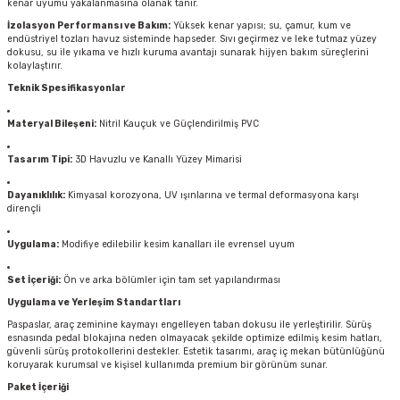
kenar uyumu yakalanmasına olanak tanır.
İzolasyon Performansı ve Bakım:
Yüksek kenar yapısı; su, çamur, kum ve
endüstriyel tozları havuz sisteminde hapseder. Sıvı geçirmez ve leke tutmaz yüzey
dokusu, su ile yıkama ve hızlı kuruma avantajı sunarak hijyen bakım süreçlerini
kolaylaştırır.
Teknik Spesifikasyonlar
Materyal Bileşeni:
Nitril Kauçuk ve Güçlendirilmiş PVC
Tasarım Tipi:
3D Havuzlu ve Kanallı Yüzey Mimarisi
Dayanıklılık:
Kimyasal korozyona, UV ışınlarına ve termal deformasyona karşı
dirençli
Uygulama:
Modifiye edilebilir kesim kanalları ile evrensel uyum
Set İçeriği:
Ön ve arka bölümler için tam set yapılandırması
Uygulama ve Yerleşim Standartları
Paspaslar, araç zeminine kaymayı engelleyen taban dokusu ile yerleştirilir. Sürüş
esnasında pedal blokajına neden olmayacak şekilde optimize edilmiş kesim hatları,
güvenli sürüş protokollerini destekler. Estetik tasarımı, araç iç mekan bütünlüğünü
koruyarak kurumsal ve kişisel kullanımda premium bir görünüm sunar.
Paket İçeriği