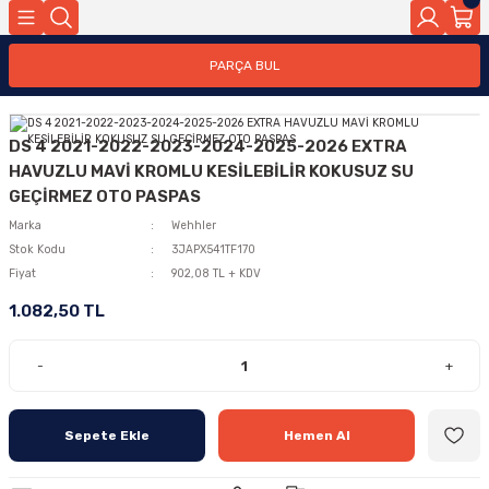
PARÇA BUL
DS 4 2021-2022-2023-2024-2025-2026 EXTRA
HAVUZLU MAVİ KROMLU KESİLEBİLİR KOKUSUZ SU
GEÇİRMEZ OTO PASPAS
Marka
Wehhler
Stok Kodu
3JAPX541TF170
Fiyat
902,08 TL + KDV
1.082,50 TL
-
+
Sepete Ekle
Hemen Al