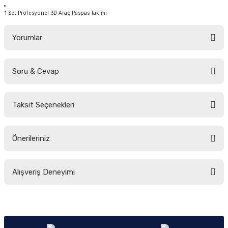
1 Set Profesyonel 3D Araç Paspas Takımı
Yorumlar
Soru & Cevap
Bu ürüne ilk yorumu siz yapın!
Taksit Seçenekleri
Yorum Yaz
Ürün hakkında henüz soru sorulmamış.
Önerileriniz
Soru Sor
Bu ürünün fiyat bilgisi, resim, ürün açıklamalarında ve diğer konularda
Alışveriş Deneyimi
yetersiz gördüğünüz noktaları öneri formunu kullanarak tarafımıza
iletebilirsiniz.
Görüş ve önerileriniz için teşekkür ederiz.
Sitemize ilk yorumu siz yapın!
Ürün resmi kalitesiz, bozuk veya görüntülenemiyor.