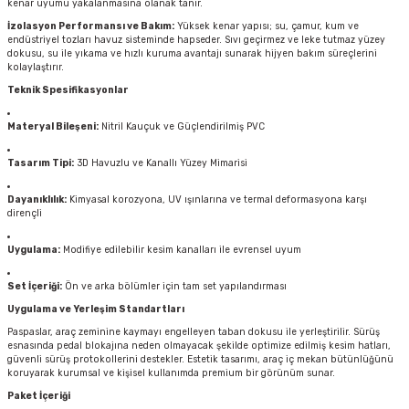
kenar uyumu yakalanmasına olanak tanır.
İzolasyon Performansı ve Bakım:
Yüksek kenar yapısı; su, çamur, kum ve
endüstriyel tozları havuz sisteminde hapseder. Sıvı geçirmez ve leke tutmaz yüzey
dokusu, su ile yıkama ve hızlı kuruma avantajı sunarak hijyen bakım süreçlerini
kolaylaştırır.
Teknik Spesifikasyonlar
Materyal Bileşeni:
Nitril Kauçuk ve Güçlendirilmiş PVC
Tasarım Tipi:
3D Havuzlu ve Kanallı Yüzey Mimarisi
Dayanıklılık:
Kimyasal korozyona, UV ışınlarına ve termal deformasyona karşı
dirençli
Uygulama:
Modifiye edilebilir kesim kanalları ile evrensel uyum
Set İçeriği:
Ön ve arka bölümler için tam set yapılandırması
Uygulama ve Yerleşim Standartları
Paspaslar, araç zeminine kaymayı engelleyen taban dokusu ile yerleştirilir. Sürüş
esnasında pedal blokajına neden olmayacak şekilde optimize edilmiş kesim hatları,
güvenli sürüş protokollerini destekler. Estetik tasarımı, araç iç mekan bütünlüğünü
koruyarak kurumsal ve kişisel kullanımda premium bir görünüm sunar.
Paket İçeriği