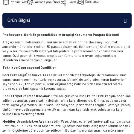
Karşılaştır
Yorum Yaz
Arkadaşına Öner
Paylaş
Ürün Bilgisi
Profesyonel Seri: Ergonomik Kesim Araç İçi Koruma ve Paspas Sistemi
Araç içi zemin izolasyonunu maksimize etmek ve orijinal döşemeyi korumak
amacıyla mühendislik edilen 3D paspas sistemleri, ileri teknoloji üretim metodolojisi
ve yüksek mukavemetli materyal bileşenleri ile profesyonel bir koruma bariyeri
sunar. Özel geometrik yapısı, araç taban formuna tam uyum sağlayarak dış
etkenlerin zemine temasını engeller.
Teknik ve Operasyonel Özellikler
İleri Teknoloji Üretim ve Tasarım:
3D modelleme teknolojisi ile tasarlanan ürün
yapısı, aracın zemin konturlarını kusursuz bir şekilde takip eder. Kenar bariyerleri
sayesinde sıvı, toz ve partiküllerin orijinal araç halısına sızmasını fiziksel olarak
bloke ederek tam kapsamlı koruma sağlar.
Endüstriyel Polimer Bileşimi:
Nitril Kauçuk ve yüksek kaliteli PVC karışımından imal
edilen paspaslar, aşırı sıcaklık değişimlerine karşı dirençlidir. Kırılma, çatlama veya
form kaybı yaşamadan uzun vadeli operasyonel performans sergiler. Materyal yapısı,
sürtünmeye bağlı aşınmalara ve UV ışınlarından kaynaklı renk solmalarına karşı
yüksek mukavemet gösterir.
Modüler Uyumluluk ve Ayarlanabilir Yapı:
Ürün, evrensel (universal) standartlarda
üretilmiş olup, "kesilebilir tasarım" özelliği sayesinde farklı araç modellerinin spesifik
zemin ölçülerine göre optimize edilebilir. Bu özellik, montaj sırasında mükemmel