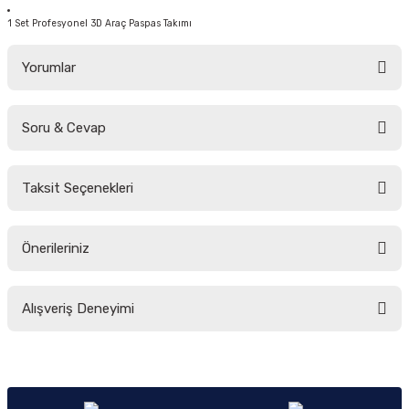
1 Set Profesyonel 3D Araç Paspas Takımı
Yorumlar
Soru & Cevap
Bu ürüne ilk yorumu siz yapın!
Taksit Seçenekleri
Yorum Yaz
Ürün hakkında henüz soru sorulmamış.
Önerileriniz
Soru Sor
Bu ürünün fiyat bilgisi, resim, ürün açıklamalarında ve diğer konularda
Alışveriş Deneyimi
yetersiz gördüğünüz noktaları öneri formunu kullanarak tarafımıza
iletebilirsiniz.
Görüş ve önerileriniz için teşekkür ederiz.
Sitemize ilk yorumu siz yapın!
Ürün resmi kalitesiz, bozuk veya görüntülenemiyor.