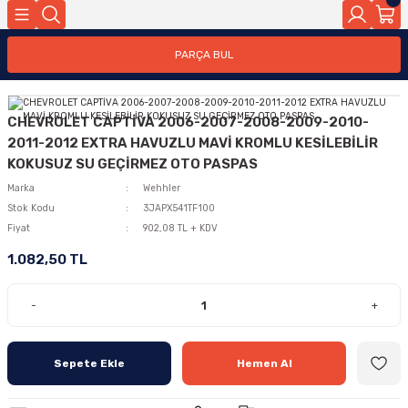
PARÇA BUL
CHEVROLET CAPTİVA 2006-2007-2008-2009-2010-
2011-2012 EXTRA HAVUZLU MAVİ KROMLU KESİLEBİLİR
KOKUSUZ SU GEÇİRMEZ OTO PASPAS
Marka
Wehhler
Stok Kodu
3JAPX541TF100
Fiyat
902,08 TL + KDV
1.082,50 TL
-
+
Sepete Ekle
Hemen Al