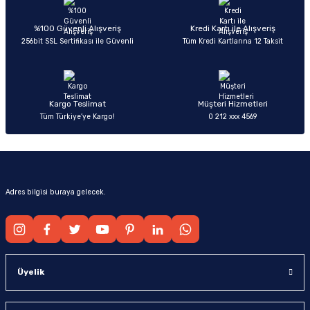
Ürün açıklamasında eksik bilgiler bulunuyor.
Deneyimini Paylaş
Ürün bilgilerinde hatalar bulunuyor.
%100 Güvenli Alışveriş
Kredi Kartı ile Alışveriş
256bit SSL Sertifikası ile Güvenli
Tüm Kredi Kartlarına 12 Taksit
Ürün fiyatı diğer sitelerden daha pahalı.
Bu ürüne benzer farklı alternatifler olmalı.
Kargo Teslimat
Müşteri Hizmetleri
Tüm Türkiye’ye Kargo!
0 212 xxx 4569
Gönder
Adres bilgisi buraya gelecek.
Üyelik