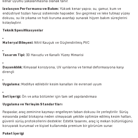
kenar uyumu yakalanmasına olanak tanır.
İzolasyon Performansı ve Bakım:
Yüksek kenar yapısı; su, çamur, kum ve
endüstriyel tozları havuz sisteminde hapseder. Sıvı geçirmez ve leke tutmaz yüzey
dokusu, su ile yıkama ve hızlı kuruma avantajı sunarak hijyen bakım süreçlerini
kolaylaştırır.
Teknik Spesifikasyonlar
Materyal Bileşeni:
Nitril Kauçuk ve Güçlendirilmiş PVC
Tasarım Tipi:
3D Havuzlu ve Kanallı Yüzey Mimarisi
Dayanıklılık:
Kimyasal korozyona, UV ışınlarına ve termal deformasyona karşı
dirençli
Uygulama:
Modifiye edilebilir kesim kanalları ile evrensel uyum
Set İçeriği:
Ön ve arka bölümler için tam set yapılandırması
Uygulama ve Yerleşim Standartları
Paspaslar, araç zeminine kaymayı engelleyen taban dokusu ile yerleştirilir. Sürüş
esnasında pedal blokajına neden olmayacak şekilde optimize edilmiş kesim hatları,
güvenli sürüş protokollerini destekler. Estetik tasarımı, araç iç mekan bütünlüğünü
koruyarak kurumsal ve kişisel kullanımda premium bir görünüm sunar.
Paket İçeriği