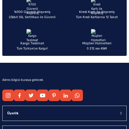
Ürün açıklamasında eksik bilgiler bulunuyor.
Deneyimini Paylaş
Ürün bilgilerinde hatalar bulunuyor.
%100 Güvenli Alışveriş
Kredi Kartı ile Alışveriş
256bit SSL Sertifikası ile Güvenli
Tüm Kredi Kartlarına 12 Taksit
Ürün fiyatı diğer sitelerden daha pahalı.
Bu ürüne benzer farklı alternatifler olmalı.
Kargo Teslimat
Müşteri Hizmetleri
Tüm Türkiye’ye Kargo!
0 212 xxx 4569
Gönder
Adres bilgisi buraya gelecek.
Üyelik