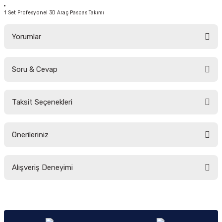
1 Set Profesyonel 3D Araç Paspas Takımı
Yorumlar
Soru & Cevap
Bu ürüne ilk yorumu siz yapın!
Taksit Seçenekleri
Yorum Yaz
Ürün hakkında henüz soru sorulmamış.
Önerileriniz
Soru Sor
Bu ürünün fiyat bilgisi, resim, ürün açıklamalarında ve diğer konularda
Alışveriş Deneyimi
yetersiz gördüğünüz noktaları öneri formunu kullanarak tarafımıza
iletebilirsiniz.
Görüş ve önerileriniz için teşekkür ederiz.
Sitemize ilk yorumu siz yapın!
Ürün resmi kalitesiz, bozuk veya görüntülenemiyor.