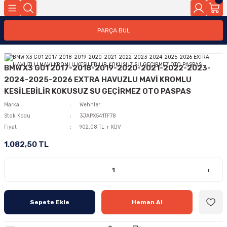
PARÇA BUL
BMW X3 G01 2017-2018-2019-2020-2021-2022-2023-
2024-2025-2026 EXTRA HAVUZLU MAVİ KROMLU
KESİLEBİLİR KOKUSUZ SU GEÇİRMEZ OTO PASPAS
Marka
Wehhler
Stok Kodu
3JAPX541TF78
Fiyat
902,08 TL + KDV
1.082,50 TL
-
+
Sepete Ekle
Hemen Al