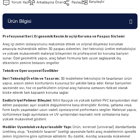
Karşılaştır
Yorum Yaz
Arkadaşına Öner
Paylaş
Ürün Bilgisi
Profesyonel Seri: Ergonomik Kesim Araç İçi Koruma ve Paspas Sistemi
Araç içi zemin izolasyonunu maksimize etmek ve orijinal döşemeyi korumak
amacıyla mühendislik edilen 3D paspas sistemleri, ileri teknoloji üretim metodolojisi
ve yüksek mukavemetli materyal bileşenleri ile profesyonel bir koruma bariyeri
sunar. Özel geometrik yapısı, araç taban formuna tam uyum sağlayarak dış
etkenlerin zemine temasını engeller.
Teknik ve Operasyonel Özellikler
İleri Teknoloji Üretim ve Tasarım:
3D modelleme teknolojisi ile tasarlanan ürün
yapısı, aracın zemin konturlarını kusursuz bir şekilde takip eder. Kenar bariyerleri
sayesinde sıvı, toz ve partiküllerin orijinal araç halısına sızmasını fiziksel olarak
bloke ederek tam kapsamlı koruma sağlar.
Endüstriyel Polimer Bileşimi:
Nitril Kauçuk ve yüksek kaliteli PVC karışımından imal
edilen paspaslar, aşırı sıcaklık değişimlerine karşı dirençlidir. Kırılma, çatlama veya
form kaybı yaşamadan uzun vadeli operasyonel performans sergiler. Materyal yapısı,
sürtünmeye bağlı aşınmalara ve UV ışınlarından kaynaklı renk solmalarına karşı
yüksek mukavemet gösterir.
Modüler Uyumluluk ve Ayarlanabilir Yapı:
Ürün, evrensel (universal) standartlarda
üretilmiş olup, "kesilebilir tasarım" özelliği sayesinde farklı araç modellerinin spesifik
zemin ölçülerine göre optimize edilebilir. Bu özellik, montaj sırasında mükemmel