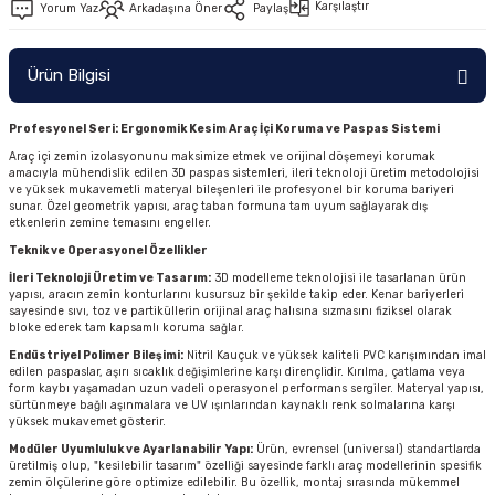
Karşılaştır
Yorum Yaz
Arkadaşına Öner
Paylaş
Ürün Bilgisi
Profesyonel Seri: Ergonomik Kesim Araç İçi Koruma ve Paspas Sistemi
Araç içi zemin izolasyonunu maksimize etmek ve orijinal döşemeyi korumak
amacıyla mühendislik edilen 3D paspas sistemleri, ileri teknoloji üretim metodolojisi
ve yüksek mukavemetli materyal bileşenleri ile profesyonel bir koruma bariyeri
sunar. Özel geometrik yapısı, araç taban formuna tam uyum sağlayarak dış
etkenlerin zemine temasını engeller.
Teknik ve Operasyonel Özellikler
İleri Teknoloji Üretim ve Tasarım:
3D modelleme teknolojisi ile tasarlanan ürün
yapısı, aracın zemin konturlarını kusursuz bir şekilde takip eder. Kenar bariyerleri
sayesinde sıvı, toz ve partiküllerin orijinal araç halısına sızmasını fiziksel olarak
bloke ederek tam kapsamlı koruma sağlar.
Endüstriyel Polimer Bileşimi:
Nitril Kauçuk ve yüksek kaliteli PVC karışımından imal
edilen paspaslar, aşırı sıcaklık değişimlerine karşı dirençlidir. Kırılma, çatlama veya
form kaybı yaşamadan uzun vadeli operasyonel performans sergiler. Materyal yapısı,
sürtünmeye bağlı aşınmalara ve UV ışınlarından kaynaklı renk solmalarına karşı
yüksek mukavemet gösterir.
Modüler Uyumluluk ve Ayarlanabilir Yapı:
Ürün, evrensel (universal) standartlarda
üretilmiş olup, "kesilebilir tasarım" özelliği sayesinde farklı araç modellerinin spesifik
zemin ölçülerine göre optimize edilebilir. Bu özellik, montaj sırasında mükemmel