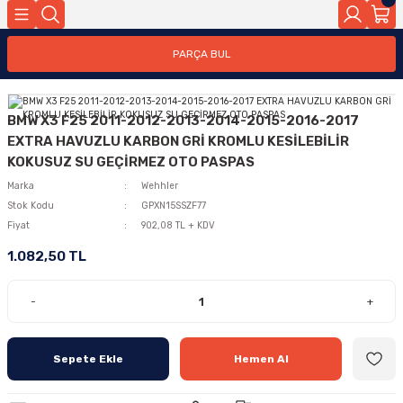
PARÇA BUL
BMW X3 F25 2011-2012-2013-2014-2015-2016-2017
EXTRA HAVUZLU KARBON GRİ KROMLU KESİLEBİLİR
KOKUSUZ SU GEÇİRMEZ OTO PASPAS
Marka
Wehhler
Stok Kodu
GPXN15SSZF77
Fiyat
902,08 TL + KDV
1.082,50 TL
-
+
Sepete Ekle
Hemen Al