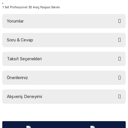
1 Set Profesyonel 3D Araç Paspas Takımı
Yorumlar
Soru & Cevap
Bu ürüne ilk yorumu siz yapın!
Taksit Seçenekleri
Yorum Yaz
Ürün hakkında henüz soru sorulmamış.
Önerileriniz
Soru Sor
Bu ürünün fiyat bilgisi, resim, ürün açıklamalarında ve diğer konularda
Alışveriş Deneyimi
yetersiz gördüğünüz noktaları öneri formunu kullanarak tarafımıza
iletebilirsiniz.
Görüş ve önerileriniz için teşekkür ederiz.
Sitemize ilk yorumu siz yapın!
Ürün resmi kalitesiz, bozuk veya görüntülenemiyor.