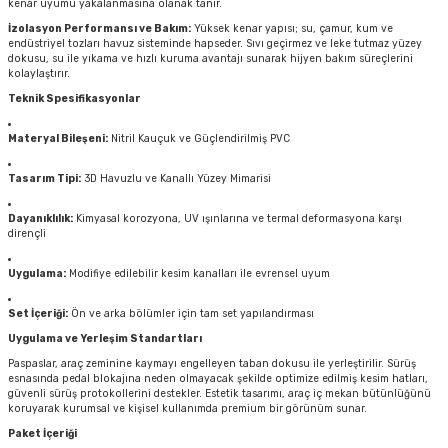
kenar uyumu yakalanmasına olanak tanır.
İzolasyon Performansı ve Bakım:
Yüksek kenar yapısı; su, çamur, kum ve
endüstriyel tozları havuz sisteminde hapseder. Sıvı geçirmez ve leke tutmaz yüzey
dokusu, su ile yıkama ve hızlı kuruma avantajı sunarak hijyen bakım süreçlerini
kolaylaştırır.
Teknik Spesifikasyonlar
Materyal Bileşeni:
Nitril Kauçuk ve Güçlendirilmiş PVC
Tasarım Tipi:
3D Havuzlu ve Kanallı Yüzey Mimarisi
Dayanıklılık:
Kimyasal korozyona, UV ışınlarına ve termal deformasyona karşı
dirençli
Uygulama:
Modifiye edilebilir kesim kanalları ile evrensel uyum
Set İçeriği:
Ön ve arka bölümler için tam set yapılandırması
Uygulama ve Yerleşim Standartları
Paspaslar, araç zeminine kaymayı engelleyen taban dokusu ile yerleştirilir. Sürüş
esnasında pedal blokajına neden olmayacak şekilde optimize edilmiş kesim hatları,
güvenli sürüş protokollerini destekler. Estetik tasarımı, araç iç mekan bütünlüğünü
koruyarak kurumsal ve kişisel kullanımda premium bir görünüm sunar.
Paket İçeriği