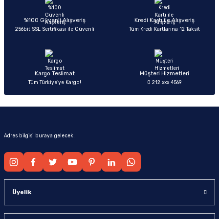
Ürün açıklamasında eksik bilgiler bulunuyor.
Deneyimini Paylaş
Ürün bilgilerinde hatalar bulunuyor.
%100 Güvenli Alışveriş
Kredi Kartı ile Alışveriş
256bit SSL Sertifikası ile Güvenli
Tüm Kredi Kartlarına 12 Taksit
Ürün fiyatı diğer sitelerden daha pahalı.
Bu ürüne benzer farklı alternatifler olmalı.
Kargo Teslimat
Müşteri Hizmetleri
Tüm Türkiye’ye Kargo!
0 212 xxx 4569
Gönder
Adres bilgisi buraya gelecek.
Üyelik