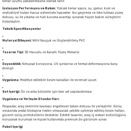
kenar uyumu yakalanmasına olanak tanır.
İzolasyon Performansı ve Bakım:
Yüksek kenar yapısı; su, çamur, kum ve
endüstriyel tozları havuz sisteminde hapseder. Sıvı geçirmez ve leke tutmaz yüzey
dokusu, su ile yıkama ve hızlı kuruma avantajı sunarak hijyen bakım süreçlerini
kolaylaştırır.
Teknik Spesifikasyonlar
Materyal Bileşeni:
Nitril Kauçuk ve Güçlendirilmiş PVC
Tasarım Tipi:
3D Havuzlu ve Kanallı Yüzey Mimarisi
Dayanıklılık:
Kimyasal korozyona, UV ışınlarına ve termal deformasyona karşı
dirençli
Uygulama:
Modifiye edilebilir kesim kanalları ile evrensel uyum
Set İçeriği:
Ön ve arka bölümler için tam set yapılandırması
Uygulama ve Yerleşim Standartları
Paspaslar, araç zeminine kaymayı engelleyen taban dokusu ile yerleştirilir. Sürüş
esnasında pedal blokajına neden olmayacak şekilde optimize edilmiş kesim hatları,
güvenli sürüş protokollerini destekler. Estetik tasarımı, araç iç mekan bütünlüğünü
koruyarak kurumsal ve kişisel kullanımda premium bir görünüm sunar.
Paket İçeriği