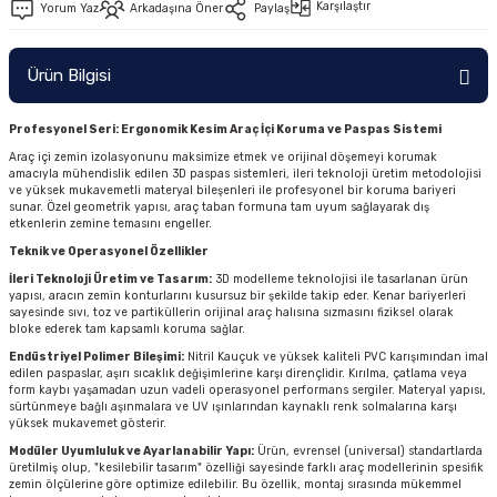
Karşılaştır
Yorum Yaz
Arkadaşına Öner
Paylaş
Ürün Bilgisi
Profesyonel Seri: Ergonomik Kesim Araç İçi Koruma ve Paspas Sistemi
Araç içi zemin izolasyonunu maksimize etmek ve orijinal döşemeyi korumak
amacıyla mühendislik edilen 3D paspas sistemleri, ileri teknoloji üretim metodolojisi
ve yüksek mukavemetli materyal bileşenleri ile profesyonel bir koruma bariyeri
sunar. Özel geometrik yapısı, araç taban formuna tam uyum sağlayarak dış
etkenlerin zemine temasını engeller.
Teknik ve Operasyonel Özellikler
İleri Teknoloji Üretim ve Tasarım:
3D modelleme teknolojisi ile tasarlanan ürün
yapısı, aracın zemin konturlarını kusursuz bir şekilde takip eder. Kenar bariyerleri
sayesinde sıvı, toz ve partiküllerin orijinal araç halısına sızmasını fiziksel olarak
bloke ederek tam kapsamlı koruma sağlar.
Endüstriyel Polimer Bileşimi:
Nitril Kauçuk ve yüksek kaliteli PVC karışımından imal
edilen paspaslar, aşırı sıcaklık değişimlerine karşı dirençlidir. Kırılma, çatlama veya
form kaybı yaşamadan uzun vadeli operasyonel performans sergiler. Materyal yapısı,
sürtünmeye bağlı aşınmalara ve UV ışınlarından kaynaklı renk solmalarına karşı
yüksek mukavemet gösterir.
Modüler Uyumluluk ve Ayarlanabilir Yapı:
Ürün, evrensel (universal) standartlarda
üretilmiş olup, "kesilebilir tasarım" özelliği sayesinde farklı araç modellerinin spesifik
zemin ölçülerine göre optimize edilebilir. Bu özellik, montaj sırasında mükemmel