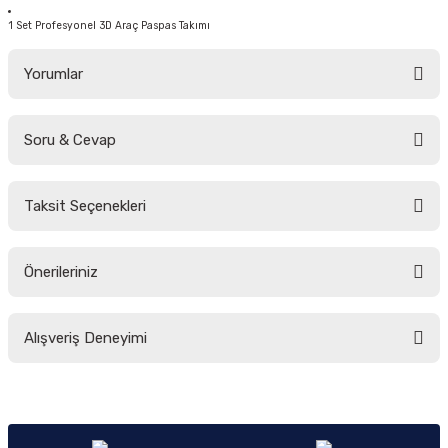
1 Set Profesyonel 3D Araç Paspas Takımı
Yorumlar
Soru & Cevap
Bu ürüne ilk yorumu siz yapın!
Taksit Seçenekleri
Yorum Yaz
Ürün hakkında henüz soru sorulmamış.
Önerileriniz
Soru Sor
Bu ürünün fiyat bilgisi, resim, ürün açıklamalarında ve diğer konularda
Alışveriş Deneyimi
yetersiz gördüğünüz noktaları öneri formunu kullanarak tarafımıza
iletebilirsiniz.
Görüş ve önerileriniz için teşekkür ederiz.
Sitemize ilk yorumu siz yapın!
Ürün resmi kalitesiz, bozuk veya görüntülenemiyor.