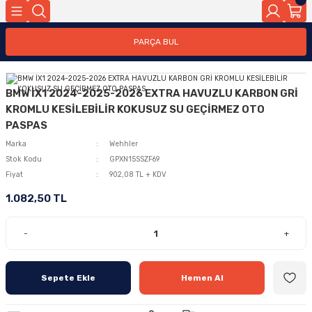
PARÇA BUL
BMW İX1 2024-2025-2026 EXTRA HAVUZLU KARBON GRİ
KROMLU KESİLEBİLİR KOKUSUZ SU GEÇİRMEZ OTO
PASPAS
Marka
Wehhler
Stok Kodu
GPXN15SSZF69
Fiyat
902,08 TL + KDV
1.082,50 TL
-
+
Sepete Ekle
Hemen Al