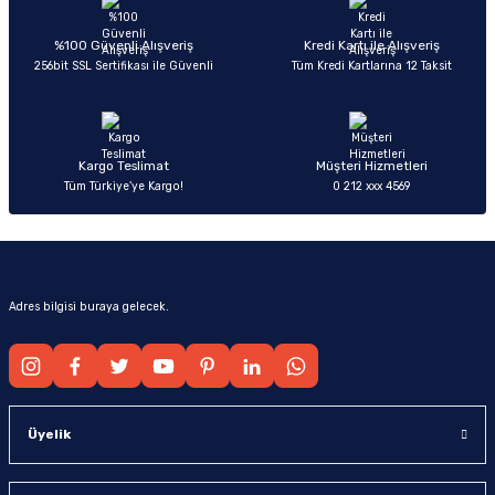
Ürün açıklamasında eksik bilgiler bulunuyor.
Deneyimini Paylaş
Ürün bilgilerinde hatalar bulunuyor.
%100 Güvenli Alışveriş
Kredi Kartı ile Alışveriş
256bit SSL Sertifikası ile Güvenli
Tüm Kredi Kartlarına 12 Taksit
Ürün fiyatı diğer sitelerden daha pahalı.
Bu ürüne benzer farklı alternatifler olmalı.
Kargo Teslimat
Müşteri Hizmetleri
Tüm Türkiye’ye Kargo!
0 212 xxx 4569
Gönder
Adres bilgisi buraya gelecek.
Üyelik