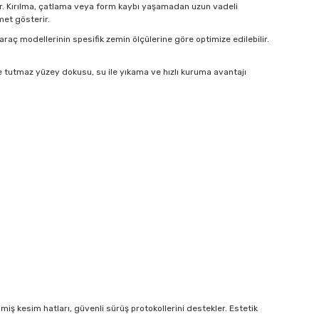
idir. Kırılma, çatlama veya form kaybı yaşamadan uzun vadeli
met gösterir.
 araç modellerinin spesifik zemin ölçülerine göre optimize edilebilir.
e tutmaz yüzey dokusu, su ile yıkama ve hızlı kuruma avantajı
ş kesim hatları, güvenli sürüş protokollerini destekler. Estetik