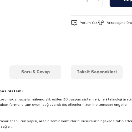
Yorum Yaz
Arkadaşına Ön
Soru & Cevap
Taksit Seçenekleri
spas Sistemi
orumak amacıyla mühendislik edilen 3D paspas sistemleri, ileri teknoloji üreti
 taban formuna tam uyum sağlayarak dış etkenlerin zemine temasını engeller.
asarlanan ürün yapısı, aracın zemin konturlarını kusursuz bir şekilde takip eder. 
 sağlar.