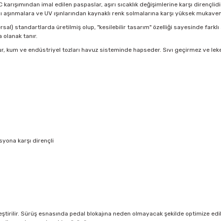
VC karışımından imal edilen paspaslar, aşırı sıcaklık değişimlerine karşı dirençl
ı aşınmalara ve UV ışınlarından kaynaklı renk solmalarına karşı yüksek mukave
sal) standartlarda üretilmiş olup, "kesilebilir tasarım" özelliği sayesinde farklı
olanak tanır.
r, kum ve endüstriyel tozları havuz sisteminde hapseder. Sıvı geçirmez ve lek
yona karşı dirençli
tirilir. Sürüş esnasında pedal blokajına neden olmayacak şekilde optimize edilmi