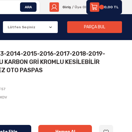
ARA
Giriş
/ Üye Ol
0,00 TL
PARÇA BUL
13-2014-2015-2016-2017-2018-2019-
 KARBON GRİ KROMLU KESİLEBİLİR
EZ OTO PASPAS
F57
 KDV
ete Ekle
Hemen Al