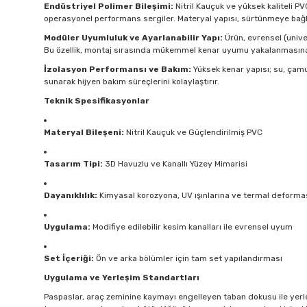
Endüstriyel Polimer Bileşimi:
Nitril Kauçuk ve yüksek kaliteli P
operasyonel performans sergiler. Materyal yapısı, sürtünmeye bağl
Modüler Uyumluluk ve Ayarlanabilir Yapı:
Ürün, evrensel (univer
Bu özellik, montaj sırasında mükemmel kenar uyumu yakalanmasına 
İzolasyon Performansı ve Bakım:
Yüksek kenar yapısı; su, çamu
sunarak hijyen bakım süreçlerini kolaylaştırır.
Teknik Spesifikasyonlar
Materyal Bileşeni:
Nitril Kauçuk ve Güçlendirilmiş PVC
Tasarım Tipi:
3D Havuzlu ve Kanallı Yüzey Mimarisi
Dayanıklılık:
Kimyasal korozyona, UV ışınlarına ve termal deformas
Uygulama:
Modifiye edilebilir kesim kanalları ile evrensel uyum
Set İçeriği:
Ön ve arka bölümler için tam set yapılandırması
Uygulama ve Yerleşim Standartları
Paspaslar, araç zeminine kaymayı engelleyen taban dokusu ile yerleş