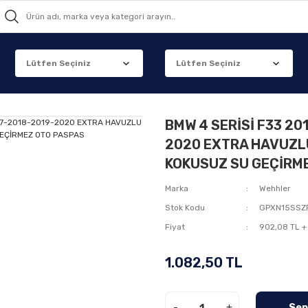
BMW 4 SERİSİ F33 20
2020 EXTRA HAVUZLU
KOKUSUZ SU GEÇİRM
Marka
Wehhler
Stok Kodu
GPXN15SSZ
Fiyat
902,08 TL +
1.082,50 TL
-
+
Sep