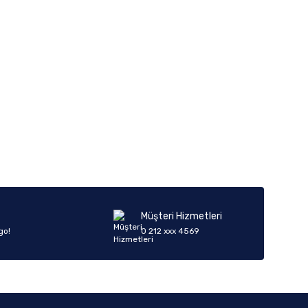
iletebilirsiniz.
Müşteri Hizmetleri
go!
0 212 xxx 4569