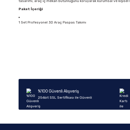
tasarımı, araç iç mekan bütünlüğünü koruyarak kurumsal ve kişise
Paket İçeriği
1 Set Profesyonel 3D Araç Paspas Takımı
Bu ürünün fiyat bilgisi, resim, ürün açıklamalarında ve diğer k
Görüş ve önerileriniz için teşekkür ederiz.
Ürün resmi kalitesiz, bozuk veya görüntülenemiyor.
Ürün açıklamasında eksik bilgiler bulunuyor.
Ürün bilgilerinde hatalar bulunuyor.
%100 Güvenli Alışveriş
Ürün fiyatı diğer sitelerden daha pahalı.
256bit SSL Sertifikası ile Güvenli
Bu ürüne benzer farklı alternatifler olmalı.