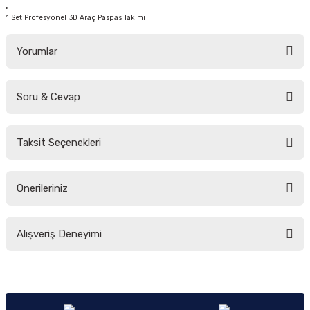
1 Set Profesyonel 3D Araç Paspas Takımı
Yorumlar
Soru & Cevap
Bu ürüne ilk yorumu siz yapın!
Taksit Seçenekleri
Yorum Yaz
Ürün hakkında henüz soru sorulmamış.
Önerileriniz
Soru Sor
Bu ürünün fiyat bilgisi, resim, ürün açıklamalarında ve diğer konularda
Alışveriş Deneyimi
yetersiz gördüğünüz noktaları öneri formunu kullanarak tarafımıza
iletebilirsiniz.
Görüş ve önerileriniz için teşekkür ederiz.
Sitemize ilk yorumu siz yapın!
Ürün resmi kalitesiz, bozuk veya görüntülenemiyor.