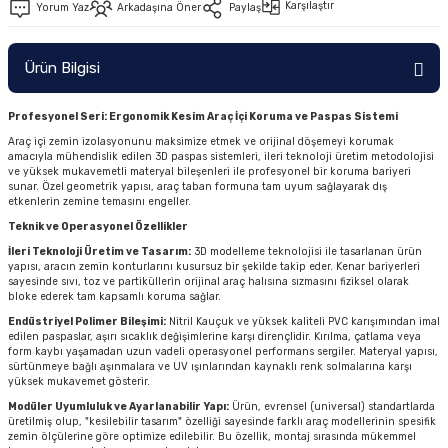
Karşılaştır
Yorum Yaz
Arkadaşına Öner
Paylaş
Ürün Bilgisi
Profesyonel Seri: Ergonomik Kesim Araç İçi Koruma ve Paspas Sistemi
Araç içi zemin izolasyonunu maksimize etmek ve orijinal döşemeyi korumak
amacıyla mühendislik edilen 3D paspas sistemleri, ileri teknoloji üretim metodolojisi
ve yüksek mukavemetli materyal bileşenleri ile profesyonel bir koruma bariyeri
sunar. Özel geometrik yapısı, araç taban formuna tam uyum sağlayarak dış
etkenlerin zemine temasını engeller.
Teknik ve Operasyonel Özellikler
İleri Teknoloji Üretim ve Tasarım:
3D modelleme teknolojisi ile tasarlanan ürün
yapısı, aracın zemin konturlarını kusursuz bir şekilde takip eder. Kenar bariyerleri
sayesinde sıvı, toz ve partiküllerin orijinal araç halısına sızmasını fiziksel olarak
bloke ederek tam kapsamlı koruma sağlar.
Endüstriyel Polimer Bileşimi:
Nitril Kauçuk ve yüksek kaliteli PVC karışımından imal
edilen paspaslar, aşırı sıcaklık değişimlerine karşı dirençlidir. Kırılma, çatlama veya
form kaybı yaşamadan uzun vadeli operasyonel performans sergiler. Materyal yapısı,
sürtünmeye bağlı aşınmalara ve UV ışınlarından kaynaklı renk solmalarına karşı
yüksek mukavemet gösterir.
Modüler Uyumluluk ve Ayarlanabilir Yapı:
Ürün, evrensel (universal) standartlarda
üretilmiş olup, "kesilebilir tasarım" özelliği sayesinde farklı araç modellerinin spesifik
zemin ölçülerine göre optimize edilebilir. Bu özellik, montaj sırasında mükemmel