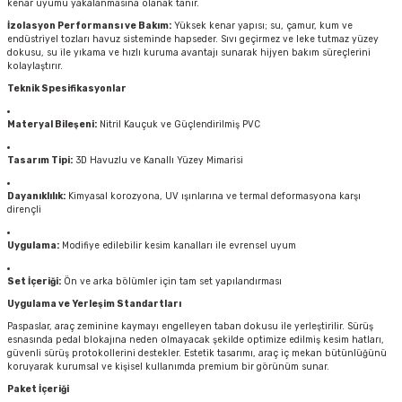
kenar uyumu yakalanmasına olanak tanır.
İzolasyon Performansı ve Bakım:
Yüksek kenar yapısı; su, çamur, kum ve
endüstriyel tozları havuz sisteminde hapseder. Sıvı geçirmez ve leke tutmaz yüzey
dokusu, su ile yıkama ve hızlı kuruma avantajı sunarak hijyen bakım süreçlerini
kolaylaştırır.
Teknik Spesifikasyonlar
Materyal Bileşeni:
Nitril Kauçuk ve Güçlendirilmiş PVC
Tasarım Tipi:
3D Havuzlu ve Kanallı Yüzey Mimarisi
Dayanıklılık:
Kimyasal korozyona, UV ışınlarına ve termal deformasyona karşı
dirençli
Uygulama:
Modifiye edilebilir kesim kanalları ile evrensel uyum
Set İçeriği:
Ön ve arka bölümler için tam set yapılandırması
Uygulama ve Yerleşim Standartları
Paspaslar, araç zeminine kaymayı engelleyen taban dokusu ile yerleştirilir. Sürüş
esnasında pedal blokajına neden olmayacak şekilde optimize edilmiş kesim hatları,
güvenli sürüş protokollerini destekler. Estetik tasarımı, araç iç mekan bütünlüğünü
koruyarak kurumsal ve kişisel kullanımda premium bir görünüm sunar.
Paket İçeriği