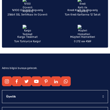
Ürün açıklamasında eksik bilgiler bulunuyor.
Deneyimini Paylaş
Ürün bilgilerinde hatalar bulunuyor.
%100 Güvenli Alışveriş
Kredi Kartı ile Alışveriş
256bit SSL Sertifikası ile Güvenli
Tüm Kredi Kartlarına 12 Taksit
Ürün fiyatı diğer sitelerden daha pahalı.
Bu ürüne benzer farklı alternatifler olmalı.
Kargo Teslimat
Müşteri Hizmetleri
Tüm Türkiye’ye Kargo!
0 212 xxx 4569
Gönder
Adres bilgisi buraya gelecek.
Üyelik