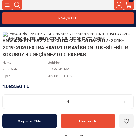
PARÇA BUL
BMW 4 SERİSİ F32 2013-2014-2015-2016-2017-2018-
2019-2020 EXTRA HAVUZLU MAVİ KROMLU KESİLEBİLİR
KOKUSUZ SU GEÇİRMEZ OTO PASPAS
Marka
Wehhler
Stok Kodu
3JAPX541TF56
Fiyat
902,08 TL + KDV
1.082,50 TL
-
+
Sepete Ekle
Hemen Al