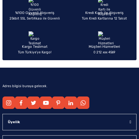
Ürün açıklamasında eksik bilgiler bulunuyor.
Deneyimini Paylaş
Ürün bilgilerinde hatalar bulunuyor.
%100 Güvenli Alışveriş
Kredi Kartı ile Alışveriş
256bit SSL Sertifikası ile Güvenli
Tüm Kredi Kartlarına 12 Taksit
Ürün fiyatı diğer sitelerden daha pahalı.
Bu ürüne benzer farklı alternatifler olmalı.
Kargo Teslimat
Müşteri Hizmetleri
Tüm Türkiye’ye Kargo!
0 212 xxx 4569
Gönder
Adres bilgisi buraya gelecek.
Üyelik