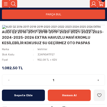
PARÇA BUL
AUDİ Q2 2016-2017-2018-2019-2020-2021-2022-2023-
2024-2025-2026 EXTRA HAVUZLU MAVİ KROMLU
KESİLEBİLİR KOKUSUZ SU GEÇİRMEZ OTO PASPAS
Marka
Wehhler
Stok Kodu
3JAPX541TF27
Fiyat
902,08 TL + KDV
1.082,50 TL
-
+
Sepete Ekle
Hemen Al