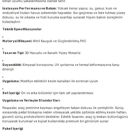
kenar uyumu yakalanmasına olanak tanır.
İzolasyon Performansı ve Bakım:
Yüksek kenar yapısı; su, çamur, kum ve
endüstriyel tozları havuz sisteminde hapseder. Sıvı geçirmez ve leke tutmaz yüzey
dokusu, su ile yıkama ve hızlı kuruma avantajı sunarak hijyen bakım süreçlerini
kolaylaştırır.
Teknik Spesifikasyonlar
Materyal Bileşeni:
Nitril Kauçuk ve Güçlendirilmiş PVC
Tasarım Tipi:
3D Havuzlu ve Kanallı Yüzey Mimarisi
Dayanıklılık:
Kimyasal korozyona, UV ışınlarına ve termal deformasyona karşı
dirençli
Uygulama:
Modifiye edilebilir kesim kanalları ile evrensel uyum
Set İçeriği:
Ön ve arka bölümler için tam set yapılandırması
Uygulama ve Yerleşim Standartları
Paspaslar, araç zeminine kaymayı engelleyen taban dokusu ile yerleştirilir. Sürüş
esnasında pedal blokajına neden olmayacak şekilde optimize edilmiş kesim hatları,
güvenli sürüş protokollerini destekler. Estetik tasarımı, araç iç mekan bütünlüğünü
koruyarak kurumsal ve kişisel kullanımda premium bir görünüm sunar.
Paket İçeriği