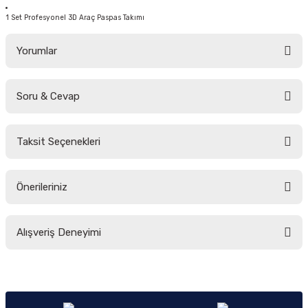
1 Set Profesyonel 3D Araç Paspas Takımı
Yorumlar
Soru & Cevap
Bu ürüne ilk yorumu siz yapın!
Taksit Seçenekleri
Yorum Yaz
Ürün hakkında henüz soru sorulmamış.
Önerileriniz
Soru Sor
Bu ürünün fiyat bilgisi, resim, ürün açıklamalarında ve diğer konularda
Alışveriş Deneyimi
yetersiz gördüğünüz noktaları öneri formunu kullanarak tarafımıza
iletebilirsiniz.
Görüş ve önerileriniz için teşekkür ederiz.
Sitemize ilk yorumu siz yapın!
Ürün resmi kalitesiz, bozuk veya görüntülenemiyor.