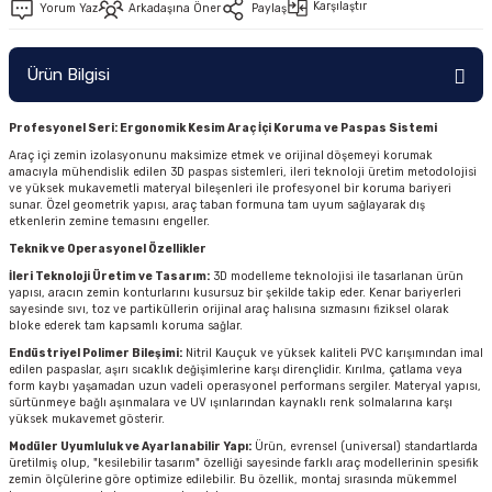
Karşılaştır
Yorum Yaz
Arkadaşına Öner
Paylaş
Ürün Bilgisi
Profesyonel Seri: Ergonomik Kesim Araç İçi Koruma ve Paspas Sistemi
Araç içi zemin izolasyonunu maksimize etmek ve orijinal döşemeyi korumak
amacıyla mühendislik edilen 3D paspas sistemleri, ileri teknoloji üretim metodolojisi
ve yüksek mukavemetli materyal bileşenleri ile profesyonel bir koruma bariyeri
sunar. Özel geometrik yapısı, araç taban formuna tam uyum sağlayarak dış
etkenlerin zemine temasını engeller.
Teknik ve Operasyonel Özellikler
İleri Teknoloji Üretim ve Tasarım:
3D modelleme teknolojisi ile tasarlanan ürün
yapısı, aracın zemin konturlarını kusursuz bir şekilde takip eder. Kenar bariyerleri
sayesinde sıvı, toz ve partiküllerin orijinal araç halısına sızmasını fiziksel olarak
bloke ederek tam kapsamlı koruma sağlar.
Endüstriyel Polimer Bileşimi:
Nitril Kauçuk ve yüksek kaliteli PVC karışımından imal
edilen paspaslar, aşırı sıcaklık değişimlerine karşı dirençlidir. Kırılma, çatlama veya
form kaybı yaşamadan uzun vadeli operasyonel performans sergiler. Materyal yapısı,
sürtünmeye bağlı aşınmalara ve UV ışınlarından kaynaklı renk solmalarına karşı
yüksek mukavemet gösterir.
Modüler Uyumluluk ve Ayarlanabilir Yapı:
Ürün, evrensel (universal) standartlarda
üretilmiş olup, "kesilebilir tasarım" özelliği sayesinde farklı araç modellerinin spesifik
zemin ölçülerine göre optimize edilebilir. Bu özellik, montaj sırasında mükemmel