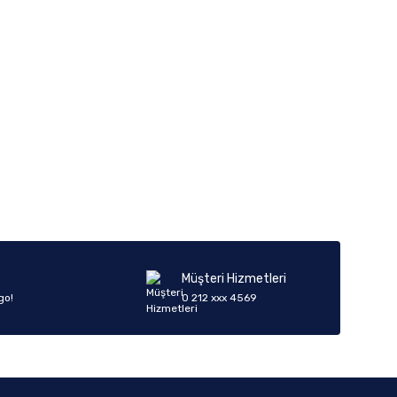
iletebilirsiniz.
Müşteri Hizmetleri
go!
0 212 xxx 4569