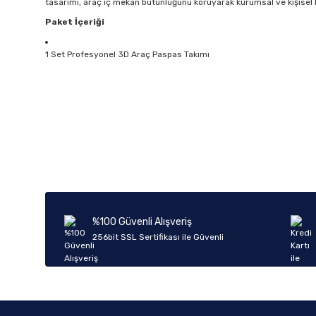
tasarımı, araç iç mekan bütünlüğünü koruyarak kurumsal ve kişise
Paket İçeriği
1 Set Profesyonel 3D Araç Paspas Takımı
Bu ürünün fiyat bilgisi, resim, ürün açıklamalarında ve diğer k
Görüş ve önerileriniz için teşekkür ederiz.
Ürün resmi kalitesiz, bozuk veya görüntülenemiyor.
Ürün açıklamasında eksik bilgiler bulunuyor.
Ürün bilgilerinde hatalar bulunuyor.
%100 Güvenli Alışveriş
Ürün fiyatı diğer sitelerden daha pahalı.
256bit SSL Sertifikası ile Güvenli
Bu ürüne benzer farklı alternatifler olmalı.