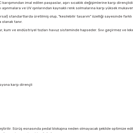
VC karışımından imal edilen paspaslar, aşırı sıcaklık değişimlerine karşı dirençl
ı aşınmalara ve UV ışınlarından kaynaklı renk solmalarına karşı yüksek mukave
sal) standartlarda üretilmiş olup, "kesilebilir tasarım" özelliği sayesinde farklı
olanak tanır.
r, kum ve endüstriyel tozları havuz sisteminde hapseder. Sıvı geçirmez ve lek
yona karşı dirençli
tirilir. Sürüş esnasında pedal blokajına neden olmayacak şekilde optimize edilmi