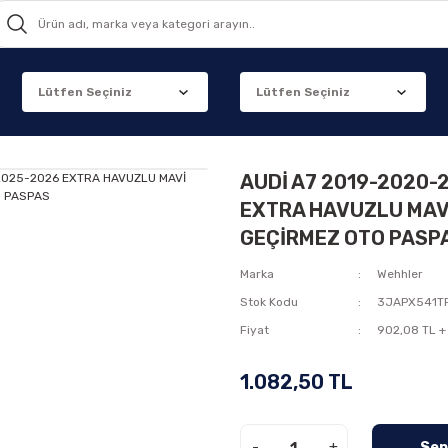
AUDİ A7 2019-2020
EXTRA HAVUZLU MAVİ
GEÇİRMEZ OTO PASP
Marka
Wehhler
Stok Kodu
3JAPX541T
Fiyat
902,08 TL +
1.082,50 TL
-
+
Sep