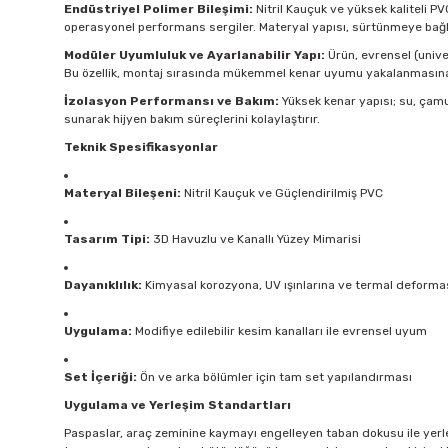
Endüstriyel Polimer Bileşimi:
Nitril Kauçuk ve yüksek kaliteli P
operasyonel performans sergiler. Materyal yapısı, sürtünmeye bağl
Modüler Uyumluluk ve Ayarlanabilir Yapı:
Ürün, evrensel (univer
Bu özellik, montaj sırasında mükemmel kenar uyumu yakalanmasına 
İzolasyon Performansı ve Bakım:
Yüksek kenar yapısı; su, çamu
sunarak hijyen bakım süreçlerini kolaylaştırır.
Teknik Spesifikasyonlar
Materyal Bileşeni:
Nitril Kauçuk ve Güçlendirilmiş PVC
Tasarım Tipi:
3D Havuzlu ve Kanallı Yüzey Mimarisi
Dayanıklılık:
Kimyasal korozyona, UV ışınlarına ve termal deformas
Uygulama:
Modifiye edilebilir kesim kanalları ile evrensel uyum
Set İçeriği:
Ön ve arka bölümler için tam set yapılandırması
Uygulama ve Yerleşim Standartları
Paspaslar, araç zeminine kaymayı engelleyen taban dokusu ile yerleş