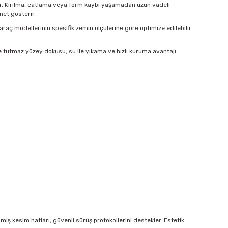
idir. Kırılma, çatlama veya form kaybı yaşamadan uzun vadeli
met gösterir.
 araç modellerinin spesifik zemin ölçülerine göre optimize edilebilir.
e tutmaz yüzey dokusu, su ile yıkama ve hızlı kuruma avantajı
ş kesim hatları, güvenli sürüş protokollerini destekler. Estetik