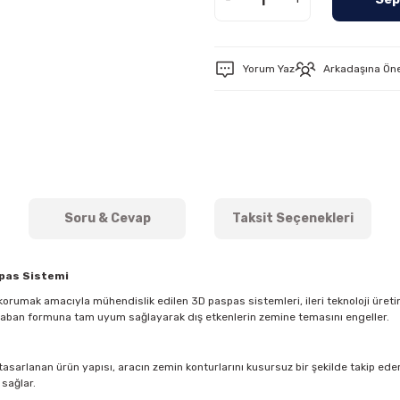
Yorum Yaz
Arkadaşına Ön
Soru & Cevap
Taksit Seçenekleri
spas Sistemi
orumak amacıyla mühendislik edilen 3D paspas sistemleri, ileri teknoloji üreti
 taban formuna tam uyum sağlayarak dış etkenlerin zemine temasını engeller.
asarlanan ürün yapısı, aracın zemin konturlarını kusursuz bir şekilde takip eder. 
 sağlar.