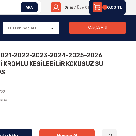
ARA
Giriş
/ Üye Ol
0,00 TL
PARÇA BUL
-2021-2022-2023-2024-2025-2026
 KROMLU KESİLEBİLİR KOKUSUZ SU
AS
F23
 KDV
ete Ekle
Hemen Al