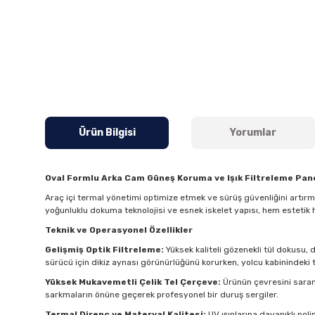
Ürün Bilgisi
Yorumlar
Oval Formlu Arka Cam Güneş Koruma ve Işık Filtreleme Pane
Araç içi termal yönetimi optimize etmek ve sürüş güvenliğini artır
yoğunluklu dokuma teknolojisi ve esnek iskelet yapısı, hem estetik 
Teknik ve Operasyonel Özellikler
Gelişmiş Optik Filtreleme:
Yüksek kaliteli gözenekli tül dokusu, 
sürücü için dikiz aynası görünürlüğünü korurken, yolcu kabinindeki t
Yüksek Mukavemetli Çelik Tel Çerçeve:
Ürünün çevresini saran 
sarkmaların önüne geçerek profesyonel bir duruş sergiler.
Termal Direnç ve Materyal Kalitesi:
UV ışınlarına dayanıklı pol