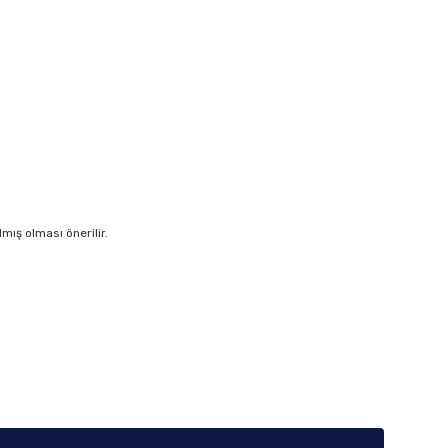
ış olması önerilir.
iletebilirsiniz.