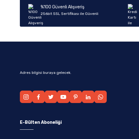
Ürün bilgilerinde hatalar bulunuyor.
%100 Güvenli Alışveriş
Ürün fiyatı diğer sitelerden daha pahalı.
256bit SSL Sertifikası ile Güvenli
Bu ürüne benzer farklı alternatifler olmalı.
Adres bilgisi buraya gelecek.
E-Bülten Aboneliği