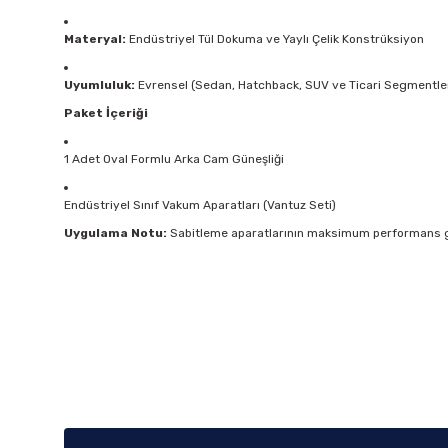
Materyal:
Endüstriyel Tül Dokuma ve Yaylı Çelik Konstrüksiyon
Uyumluluk:
Evrensel (Sedan, Hatchback, SUV ve Ticari Segmentle
Paket İçeriği
1 Adet Oval Formlu Arka Cam Güneşliği
Endüstriyel Sınıf Vakum Aparatları (Vantuz Seti)
Uygulama Notu:
Sabitleme aparatlarının maksimum performans gös
Bu ürünün fiyat bilgisi, resim, ürün açıklamalarında ve diğer k
Görüş ve önerileriniz için teşekkür ederiz.
Ürün resmi kalitesiz, bozuk veya görüntülenemiyor.
Ürün açıklamasında eksik bilgiler bulunuyor.