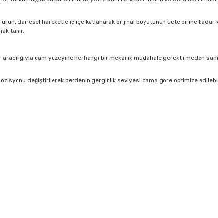
rün, dairesel hareketle iç içe katlanarak orijinal boyutunun üçte birine kadar kü
ak tanır.
 aracılığıyla cam yüzeyine herhangi bir mekanik müdahale gerektirmeden saniyel
ozisyonu değiştirilerek perdenin gerginlik seviyesi cama göre optimize edilebi