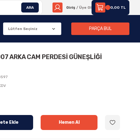
ARA
Giriş
/ Üye Ol
0,00 TL
PARÇA BUL
007 ARKA CAM PERDESİ GÜNEŞLİĞİ
8S97
 KDV
ete Ekle
Hemen Al