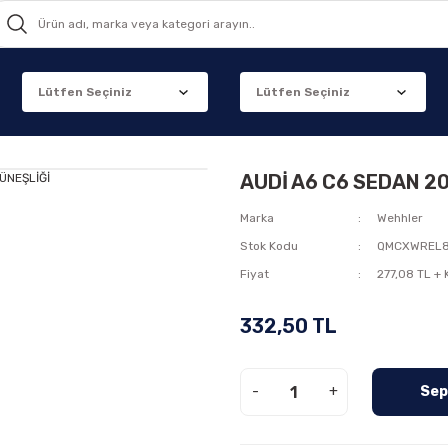
AUDİ A6 C6 SEDAN 2
Marka
Wehhler
Stok Kodu
QMCXWREL
Fiyat
277,08 TL +
332,50 TL
-
+
Sep