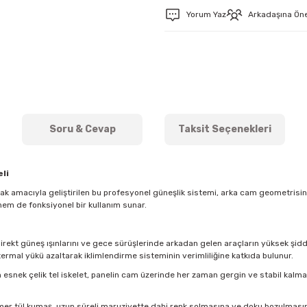
Yorum Yaz
Arkadaşına Ön
Soru & Cevap
Taksit Seçenekleri
li
mak amacıyla geliştirilen bu profesyonel güneşlik sistemi, arka cam geometris
hem de fonksiyonel bir kullanım sunar.
direkt güneş ışınlarını ve gece sürüşlerinde arkadan gelen araçların yüksek şidde
ermal yükü azaltarak iklimlendirme sisteminin verimliliğine katkıda bulunur.
esnek çelik tel iskelet, panelin cam üzerinde her zaman gergin ve stabil kal
imer tül kumaş, uzun süreli maruziyette dahi renk solmasına ve doku bozulmasına k