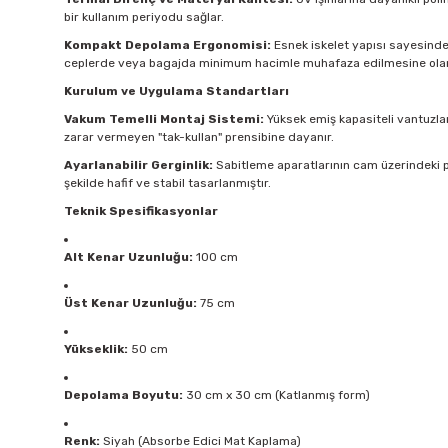
bir kullanım periyodu sağlar.
Kompakt Depolama Ergonomisi:
Esnek iskelet yapısı sayesinde ü
ceplerde veya bagajda minimum hacimle muhafaza edilmesine olan
Kurulum ve Uygulama Standartları
Vakum Temelli Montaj Sistemi:
Yüksek emiş kapasiteli vantuzlar
zarar vermeyen "tak-kullan" prensibine dayanır.
Ayarlanabilir Gerginlik:
Sabitleme aparatlarının cam üzerindeki p
şekilde hafif ve stabil tasarlanmıştır.
Teknik Spesifikasyonlar
Alt Kenar Uzunluğu:
100 cm
Üst Kenar Uzunluğu:
75 cm
Yükseklik:
50 cm
Depolama Boyutu:
30 cm x 30 cm (Katlanmış form)
Renk:
Siyah (Absorbe Edici Mat Kaplama)