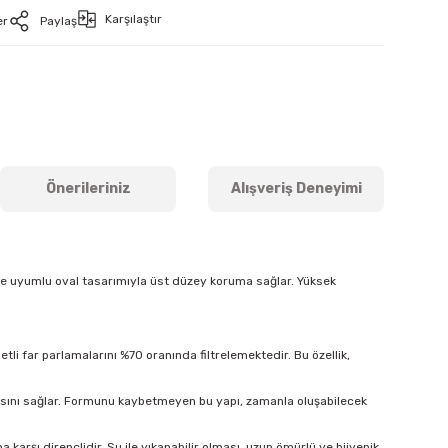
Karşılaştır
er
Paylaş
Önerileriniz
Alışveriş Deneyimi
ine uyumlu oval tasarımıyla üst düzey koruma sağlar. Yüksek
tli far parlamalarını %70 oranında filtrelemektedir. Bu özellik,
masını sağlar. Formunu kaybetmeyen bu yapı, zamanla oluşabilecek
arşı dirençlidir. Su ile yıkanabilir olması, uzun ömürlü ve hijyenik