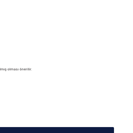
ış olması önerilir.
iletebilirsiniz.