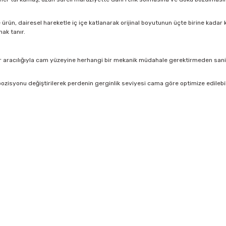
rün, dairesel hareketle iç içe katlanarak orijinal boyutunun üçte birine kadar kü
ak tanır.
 aracılığıyla cam yüzeyine herhangi bir mekanik müdahale gerektirmeden saniyel
ozisyonu değiştirilerek perdenin gerginlik seviyesi cama göre optimize edilebi