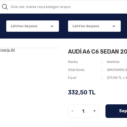
AUDİ A6 C6 SEDAN 2
Marka
Wehhler
Stok Kodu
QMCXWREL
Fiyat
277,08 TL +
332,50 TL
-
+
Sep