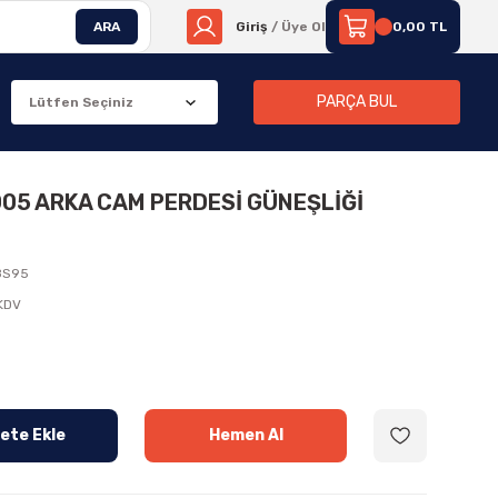
ARA
Giriş
/ Üye Ol
0,00 TL
PARÇA BUL
005 ARKA CAM PERDESİ GÜNEŞLİĞİ
8S95
 KDV
ete Ekle
Hemen Al