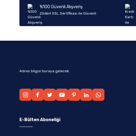
Ürün bilgilerinde hatalar bulunuyor.
%100 Güvenli Alışveriş
Ürün fiyatı diğer sitelerden daha pahalı.
256bit SSL Sertifikası ile Güvenli
Bu ürüne benzer farklı alternatifler olmalı.
Adres bilgisi buraya gelecek.
E-Bülten Aboneliği