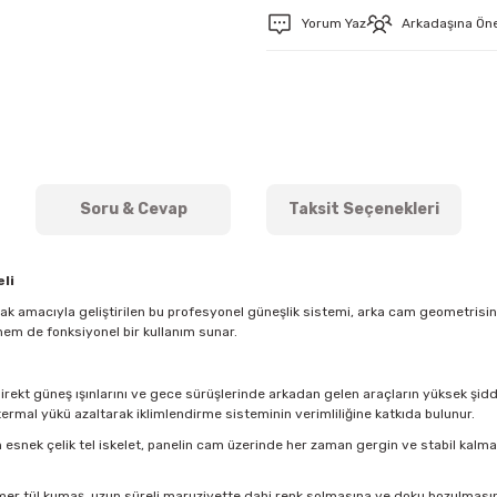
Yorum Yaz
Arkadaşına Ön
Soru & Cevap
Taksit Seçenekleri
li
mak amacıyla geliştirilen bu profesyonel güneşlik sistemi, arka cam geometris
hem de fonksiyonel bir kullanım sunar.
direkt güneş ışınlarını ve gece sürüşlerinde arkadan gelen araçların yüksek şidde
ermal yükü azaltarak iklimlendirme sisteminin verimliliğine katkıda bulunur.
esnek çelik tel iskelet, panelin cam üzerinde her zaman gergin ve stabil kal
imer tül kumaş, uzun süreli maruziyette dahi renk solmasına ve doku bozulmasına k