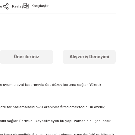
Karşılaştır
er
Paylaş
Önerileriniz
Alışveriş Deneyimi
ine uyumlu oval tasarımıyla üst düzey koruma sağlar. Yüksek
tli far parlamalarını %70 oranında filtrelemektedir. Bu özellik,
masını sağlar. Formunu kaybetmeyen bu yapı, zamanla oluşabilecek
arşı dirençlidir. Su ile yıkanabilir olması, uzun ömürlü ve hijyenik