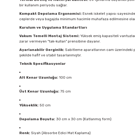
bir kullanım periyodu sağlar.
Kompakt Depolama Ergonomisi:
Esnek iskelet yapısı sayesinde ü
ceplerde veya bagajda minimum hacimle muhafaza edilmesine olan
Kurulum ve Uygulama Standartları
Vakum Temelli Montaj Sistemi:
Yüksek emiş kapasiteli vantuzlar
zarar vermeyen "tak-kullan" prensibine dayanır.
Ayarlanabilir Gerginlik:
Sabitleme aparatlarının cam üzerindeki p
şekilde hafif ve stabil tasarlanmıştır.
Teknik Spesifikasyonlar
Alt Kenar Uzunluğu:
100 cm
Üst Kenar Uzunluğu:
75 cm
Yükseklik:
50 cm
Depolama Boyutu:
30 cm x 30 cm (Katlanmış form)
Renk:
Siyah (Absorbe Edici Mat Kaplama)