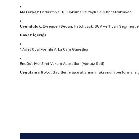
Materyal:
Endüstriyel Tül Dokuma ve Yaylı Çelik Konstrüksiyon
Uyumluluk:
Evrensel (Sedan, Hatchback, SUV ve Ticari Segmentle
Paket İçeriği
1 Adet Oval Formlu Arka Cam Güneşliği
Endüstriyel Sınıf Vakum Aparatları (Vantuz Seti)
Uygulama Notu:
Sabitleme aparatlarının maksimum performans gös
Bu ürünün fiyat bilgisi, resim, ürün açıklamalarında ve diğer k
Görüş ve önerileriniz için teşekkür ederiz.
Ürün resmi kalitesiz, bozuk veya görüntülenemiyor.
Ürün açıklamasında eksik bilgiler bulunuyor.