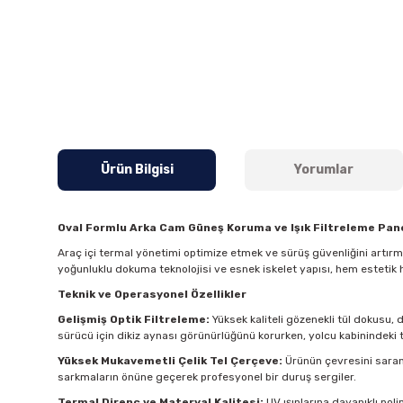
Ürün Bilgisi
Yorumlar
Oval Formlu Arka Cam Güneş Koruma ve Işık Filtreleme Pane
Araç içi termal yönetimi optimize etmek ve sürüş güvenliğini artır
yoğunluklu dokuma teknolojisi ve esnek iskelet yapısı, hem estetik 
Teknik ve Operasyonel Özellikler
Gelişmiş Optik Filtreleme:
Yüksek kaliteli gözenekli tül dokusu, 
sürücü için dikiz aynası görünürlüğünü korurken, yolcu kabinindeki t
Yüksek Mukavemetli Çelik Tel Çerçeve:
Ürünün çevresini saran 
sarkmaların önüne geçerek profesyonel bir duruş sergiler.
Termal Direnç ve Materyal Kalitesi:
UV ışınlarına dayanıklı pol