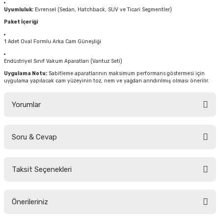
Uyumluluk:
Evrensel (Sedan, Hatchback, SUV ve Ticari Segmentler)
Paket İçeriği
1 Adet Oval Formlu Arka Cam Güneşliği
Endüstriyel Sınıf Vakum Aparatları (Vantuz Seti)
Uygulama Notu:
Sabitleme aparatlarının maksimum performans göstermesi için
uygulama yapılacak cam yüzeyinin toz, nem ve yağdan arındırılmış olması önerilir.
Yorumlar
Soru & Cevap
Bu ürüne ilk yorumu siz yapın!
Taksit Seçenekleri
Yorum Yaz
Ürün hakkında henüz soru sorulmamış.
Önerileriniz
Soru Sor