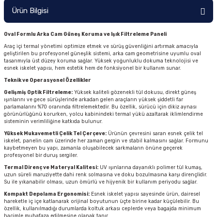
Ürün Bilgisi
Oval Formlu Arka Cam Güneş Koruma ve Işık Filtreleme Paneli
Araç içi termal yönetimi optimize etmek ve sürüş güvenliğini artırmak amacıyla
geliştirilen bu profesyonel güneşlik sistemi, arka cam geometrisine uyumlu oval
tasarımıyla üst düzey koruma sağlar. Yüksek yoğunluklu dokuma teknolojisi ve
esnek iskelet yapısı, hem estetik hem de fonksiyonel bir kullanım sunar.
Teknik ve Operasyonel Özellikler
Gelişmiş Optik Filtreleme:
Yüksek kaliteli gözenekli tül dokusu, direkt güneş
ışınlarını ve gece sürüşlerinde arkadan gelen araçların yüksek şiddetli far
parlamalarını %70 oranında filtrelemektedir. Bu özellik, sürücü için dikiz aynası
görünürlüğünü korurken, yolcu kabinindeki termal yükü azaltarak iklimlendirme
sisteminin verimliliğine katkıda bulunur.
Yüksek Mukavemetli Çelik Tel Çerçeve:
Ürünün çevresini saran esnek çelik tel
iskelet, panelin cam üzerinde her zaman gergin ve stabil kalmasını sağlar. Formunu
kaybetmeyen bu yapı, zamanla oluşabilecek sarkmaların önüne geçerek
profesyonel bir duruş sergiler.
Termal Direnç ve Materyal Kalitesi:
UV ışınlarına dayanıklı polimer tül kumaş,
uzun süreli maruziyette dahi renk solmasına ve doku bozulmasına karşı dirençlidir.
Su ile yıkanabilir olması, uzun ömürlü ve hijyenik bir kullanım periyodu sağlar.
Kompakt Depolama Ergonomisi:
Esnek iskelet yapısı sayesinde ürün, dairesel
hareketle iç içe katlanarak orijinal boyutunun üçte birine kadar küçülebilir. Bu
özellik, kullanılmadığı durumlarda koltuk arkası ceplerde veya bagajda minimum
hacimle muhafaza edilmesine olanak tanır.