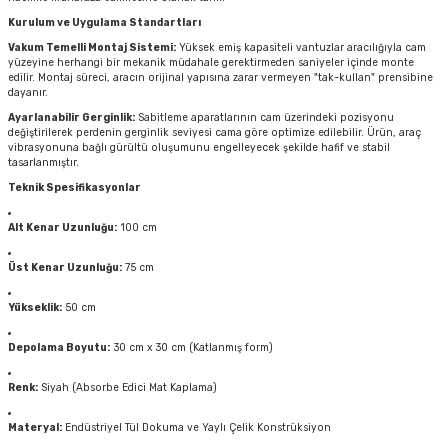
Kurulum ve Uygulama Standartları
Vakum Temelli Montaj Sistemi:
Yüksek emiş kapasiteli vantuzlar aracılığıyla cam
yüzeyine herhangi bir mekanik müdahale gerektirmeden saniyeler içinde monte
edilir. Montaj süreci, aracın orijinal yapısına zarar vermeyen "tak-kullan" prensibine
dayanır.
Ayarlanabilir Gerginlik:
Sabitleme aparatlarının cam üzerindeki pozisyonu
değiştirilerek perdenin gerginlik seviyesi cama göre optimize edilebilir. Ürün, araç
vibrasyonuna bağlı gürültü oluşumunu engelleyecek şekilde hafif ve stabil
tasarlanmıştır.
Teknik Spesifikasyonlar
Alt Kenar Uzunluğu:
100 cm
Üst Kenar Uzunluğu:
75 cm
Yükseklik:
50 cm
Depolama Boyutu:
30 cm x 30 cm (Katlanmış form)
Renk:
Siyah (Absorbe Edici Mat Kaplama)
Materyal:
Endüstriyel Tül Dokuma ve Yaylı Çelik Konstrüksiyon