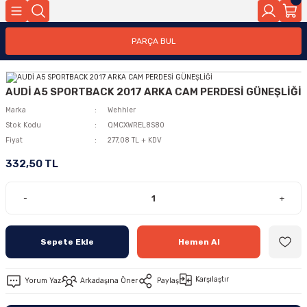
PARÇA BUL
AUDİ A5 SPORTBACK 2017 ARKA CAM PERDESİ GÜNEŞLİĞİ
Marka
Wehhler
Stok Kodu
QMCXWREL8S80
Fiyat
277,08 TL + KDV
332,50 TL
-
+
Sepete Ekle
Hemen Al
Karşılaştır
Yorum Yaz
Arkadaşına Öner
Paylaş