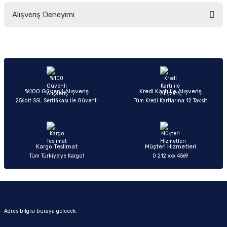
Bu ürünün fiyat bilgisi, resim, ürün açıklamalarında ve diğer konularda
Alışveriş Deneyimi
yetersiz gördüğünüz noktaları öneri formunu kullanarak tarafımıza
iletebilirsiniz.
Görüş ve önerileriniz için teşekkür ederiz.
Sitemize ilk yorumu siz yapın!
Ürün resmi kalitesiz, bozuk veya görüntülenemiyor.
Ürün açıklamasında eksik bilgiler bulunuyor.
Deneyimini Paylaş
Ürün bilgilerinde hatalar bulunuyor.
%100 Güvenli Alışveriş
Kredi Kartı ile Alışveriş
256bit SSL Sertifikası ile Güvenli
Tüm Kredi Kartlarına 12 Taksit
Ürün fiyatı diğer sitelerden daha pahalı.
Bu ürüne benzer farklı alternatifler olmalı.
Kargo Teslimat
Müşteri Hizmetleri
Tüm Türkiye’ye Kargo!
0 212 xxx 4569
Gönder
Adres bilgisi buraya gelecek.