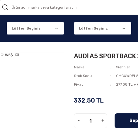
AUDİ A5 SPORTBACK 
Marka
Wehhler
Stok Kodu
QMCXWREL8
Fiyat
277,08 TL +
332,50 TL
-
+
Sep