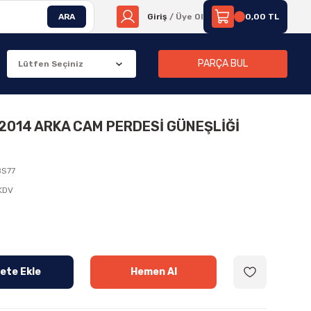
ARA
Giriş
/ Üye Ol
0,00 TL
PARÇA BUL
2014 ARKA CAM PERDESİ GÜNEŞLİĞİ
S77
 KDV
ete Ekle
Hemen Al