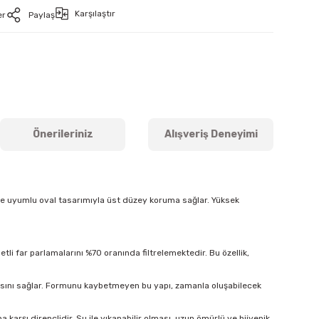
Karşılaştır
er
Paylaş
Önerileriniz
Alışveriş Deneyimi
ine uyumlu oval tasarımıyla üst düzey koruma sağlar. Yüksek
tli far parlamalarını %70 oranında filtrelemektedir. Bu özellik,
masını sağlar. Formunu kaybetmeyen bu yapı, zamanla oluşabilecek
arşı dirençlidir. Su ile yıkanabilir olması, uzun ömürlü ve hijyenik