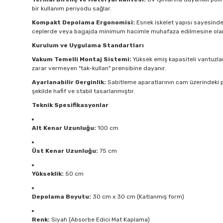
bir kullanım periyodu sağlar.
Kompakt Depolama Ergonomisi:
Esnek iskelet yapısı sayesinde ü
ceplerde veya bagajda minimum hacimle muhafaza edilmesine olan
Kurulum ve Uygulama Standartları
Vakum Temelli Montaj Sistemi:
Yüksek emiş kapasiteli vantuzlar
zarar vermeyen "tak-kullan" prensibine dayanır.
Ayarlanabilir Gerginlik:
Sabitleme aparatlarının cam üzerindeki p
şekilde hafif ve stabil tasarlanmıştır.
Teknik Spesifikasyonlar
Alt Kenar Uzunluğu:
100 cm
Üst Kenar Uzunluğu:
75 cm
Yükseklik:
50 cm
Depolama Boyutu:
30 cm x 30 cm (Katlanmış form)
Renk:
Siyah (Absorbe Edici Mat Kaplama)