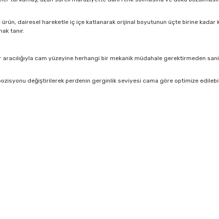
rün, dairesel hareketle iç içe katlanarak orijinal boyutunun üçte birine kadar kü
ak tanır.
 aracılığıyla cam yüzeyine herhangi bir mekanik müdahale gerektirmeden saniyel
ozisyonu değiştirilerek perdenin gerginlik seviyesi cama göre optimize edilebi