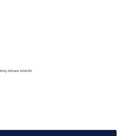
ış olması önerilir.
iletebilirsiniz.