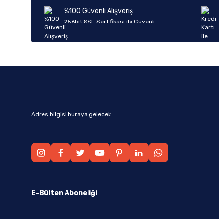
Ürün bilgilerinde hatalar bulunuyor.
%100 Güvenli Alışveriş
Ürün fiyatı diğer sitelerden daha pahalı.
256bit SSL Sertifikası ile Güvenli
Bu ürüne benzer farklı alternatifler olmalı.
Adres bilgisi buraya gelecek.
E-Bülten Aboneliği