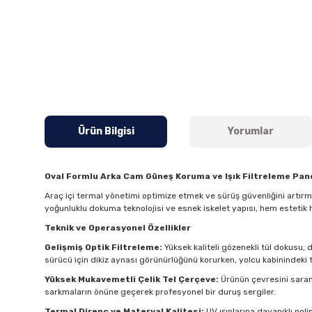
Ürün Bilgisi
Yorumlar
Oval Formlu Arka Cam Güneş Koruma ve Işık Filtreleme Pane
Araç içi termal yönetimi optimize etmek ve sürüş güvenliğini artır
yoğunluklu dokuma teknolojisi ve esnek iskelet yapısı, hem estetik 
Teknik ve Operasyonel Özellikler
Gelişmiş Optik Filtreleme:
Yüksek kaliteli gözenekli tül dokusu, 
sürücü için dikiz aynası görünürlüğünü korurken, yolcu kabinindeki t
Yüksek Mukavemetli Çelik Tel Çerçeve:
Ürünün çevresini saran 
sarkmaların önüne geçerek profesyonel bir duruş sergiler.
Termal Direnç ve Materyal Kalitesi:
UV ışınlarına dayanıklı pol