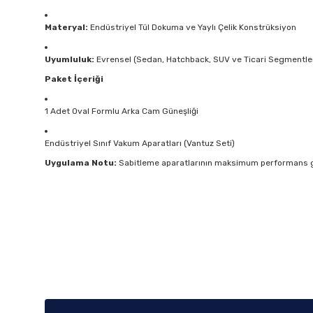
Materyal:
Endüstriyel Tül Dokuma ve Yaylı Çelik Konstrüksiyon
Uyumluluk:
Evrensel (Sedan, Hatchback, SUV ve Ticari Segmentle
Paket İçeriği
1 Adet Oval Formlu Arka Cam Güneşliği
Endüstriyel Sınıf Vakum Aparatları (Vantuz Seti)
Uygulama Notu:
Sabitleme aparatlarının maksimum performans gös
Bu ürünün fiyat bilgisi, resim, ürün açıklamalarında ve diğer k
Görüş ve önerileriniz için teşekkür ederiz.
Ürün resmi kalitesiz, bozuk veya görüntülenemiyor.
Ürün açıklamasında eksik bilgiler bulunuyor.