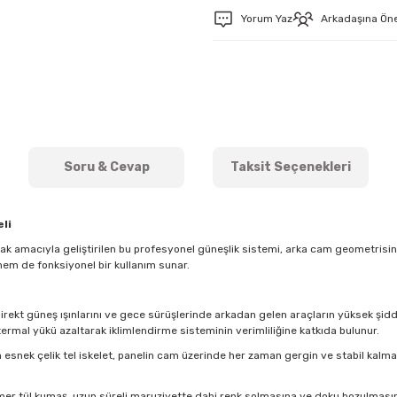
Yorum Yaz
Arkadaşına Ön
Soru & Cevap
Taksit Seçenekleri
li
mak amacıyla geliştirilen bu profesyonel güneşlik sistemi, arka cam geometris
hem de fonksiyonel bir kullanım sunar.
direkt güneş ışınlarını ve gece sürüşlerinde arkadan gelen araçların yüksek şidde
ermal yükü azaltarak iklimlendirme sisteminin verimliliğine katkıda bulunur.
esnek çelik tel iskelet, panelin cam üzerinde her zaman gergin ve stabil kal
imer tül kumaş, uzun süreli maruziyette dahi renk solmasına ve doku bozulmasına k