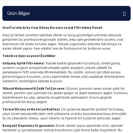
Ürün Bilgisi
Oval Formlu Arka Cam Güneş Koruma ve Işık Filtreleme Paneli
Araç içi termal yönetimi optimize etmek ve sürüş güvenliğini artırmak amacıyla
geliştirilen bu profesyonel güneşlik sistemi, arka cam geometrisine uyumlu oval
tasarımıyla üst düzey koruma sağlar. Yüksek yoğunluklu dokuma teknolojisi ve
esnek iskelet yapısı, hem estetik hem de fonksiyonel bir kullanım sunar.
Teknik ve Operasyonel Özellikler
Gelişmiş Optik Filtreleme:
Yüksek kaliteli gözenekli tül dokusu, direkt güneş
ışınlarını ve gece sürüşlerinde arkadan gelen araçların yüksek şiddetli far
parlamalarını %70 oranında filtrelemektedir. Bu özellik, sürücü için dikiz aynası
görünürlüğünü korurken, yolcu kabinindeki termal yükü azaltarak iklimlendirme
sisteminin verimliliğine katkıda bulunur.
Yüksek Mukavemetli Çelik Tel Çerçeve:
Ürünün çevresini saran esnek çelik tel
iskelet, panelin cam üzerinde her zaman gergin ve stabil kalmasını sağlar. Formunu
kaybetmeyen bu yapı, zamanla oluşabilecek sarkmaların önüne geçerek
profesyonel bir duruş sergiler.
Termal Direnç ve Materyal Kalitesi:
UV ışınlarına dayanıklı polimer tül kumaş,
uzun süreli maruziyette dahi renk solmasına ve doku bozulmasına karşı dirençlidir.
Su ile yıkanabilir olması, uzun ömürlü ve hijyenik bir kullanım periyodu sağlar.
Kompakt Depolama Ergonomisi:
Esnek iskelet yapısı sayesinde ürün, dairesel
hareketle iç içe katlanarak orijinal boyutunun üçte birine kadar küçülebilir. Bu