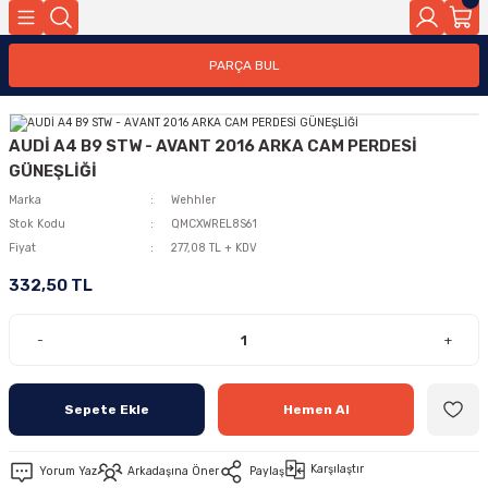
PARÇA BUL
AUDİ A4 B9 STW - AVANT 2016 ARKA CAM PERDESİ
GÜNEŞLİĞİ
Marka
Wehhler
Stok Kodu
QMCXWREL8S61
Fiyat
277,08 TL + KDV
332,50 TL
-
+
Sepete Ekle
Hemen Al
Karşılaştır
Yorum Yaz
Arkadaşına Öner
Paylaş