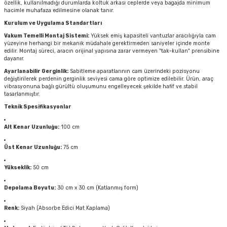
özellik, kullanılmadığı durumlarda koltuk arkası ceplerde veya bagajda minimum
hacimle muhafaza edilmesine olanak tanır.
Kurulum ve Uygulama Standartları
Vakum Temelli Montaj Sistemi:
Yüksek emiş kapasiteli vantuzlar aracılığıyla cam
yüzeyine herhangi bir mekanik müdahale gerektirmeden saniyeler içinde monte
edilir. Montaj süreci, aracın orijinal yapısına zarar vermeyen "tak-kullan" prensibine
dayanır.
Ayarlanabilir Gerginlik:
Sabitleme aparatlarının cam üzerindeki pozisyonu
değiştirilerek perdenin gerginlik seviyesi cama göre optimize edilebilir. Ürün, araç
vibrasyonuna bağlı gürültü oluşumunu engelleyecek şekilde hafif ve stabil
tasarlanmıştır.
Teknik Spesifikasyonlar
Alt Kenar Uzunluğu:
100 cm
Üst Kenar Uzunluğu:
75 cm
Yükseklik:
50 cm
Depolama Boyutu:
30 cm x 30 cm (Katlanmış form)
Renk:
Siyah (Absorbe Edici Mat Kaplama)