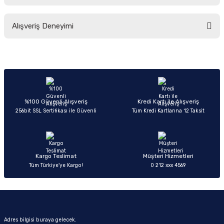
Bu ürünün fiyat bilgisi, resim, ürün açıklamalarında ve diğer konularda
Alışveriş Deneyimi
yetersiz gördüğünüz noktaları öneri formunu kullanarak tarafımıza
iletebilirsiniz.
Görüş ve önerileriniz için teşekkür ederiz.
Sitemize ilk yorumu siz yapın!
Ürün resmi kalitesiz, bozuk veya görüntülenemiyor.
Ürün açıklamasında eksik bilgiler bulunuyor.
Deneyimini Paylaş
Ürün bilgilerinde hatalar bulunuyor.
%100 Güvenli Alışveriş
Kredi Kartı ile Alışveriş
256bit SSL Sertifikası ile Güvenli
Tüm Kredi Kartlarına 12 Taksit
Ürün fiyatı diğer sitelerden daha pahalı.
Bu ürüne benzer farklı alternatifler olmalı.
Kargo Teslimat
Müşteri Hizmetleri
Tüm Türkiye’ye Kargo!
0 212 xxx 4569
Gönder
Adres bilgisi buraya gelecek.