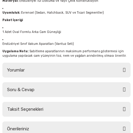
Materyal:
Endüstriyel Tül Dokuma ve Yaylı Çelik Konstrüksiyon
Uyumluluk:
Evrensel (Sedan, Hatchback, SUV ve Ticari Segmentler)
Paket İçeriği
1 Adet Oval Formlu Arka Cam Güneşliği
Endüstriyel Sınıf Vakum Aparatları (Vantuz Seti)
Uygulama Notu:
Sabitleme aparatlarının maksimum performans göstermesi için
uygulama yapılacak cam yüzeyinin toz, nem ve yağdan arındırılmış olması önerilir.
Yorumlar
Soru & Cevap
Bu ürüne ilk yorumu siz yapın!
Taksit Seçenekleri
Yorum Yaz
Ürün hakkında henüz soru sorulmamış.
Önerileriniz
Soru Sor