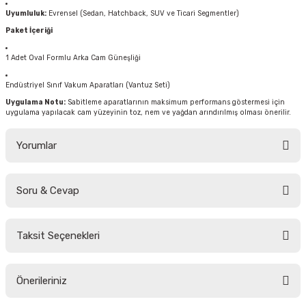
Uyumluluk:
Evrensel (Sedan, Hatchback, SUV ve Ticari Segmentler)
Paket İçeriği
1 Adet Oval Formlu Arka Cam Güneşliği
Endüstriyel Sınıf Vakum Aparatları (Vantuz Seti)
Uygulama Notu:
Sabitleme aparatlarının maksimum performans göstermesi için
uygulama yapılacak cam yüzeyinin toz, nem ve yağdan arındırılmış olması önerilir.
Yorumlar
Soru & Cevap
Bu ürüne ilk yorumu siz yapın!
Taksit Seçenekleri
Yorum Yaz
Ürün hakkında henüz soru sorulmamış.
Önerileriniz
Soru Sor