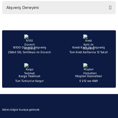
Bu ürünün fiyat bilgisi, resim, ürün açıklamalarında ve diğer konularda
Alışveriş Deneyimi
yetersiz gördüğünüz noktaları öneri formunu kullanarak tarafımıza
iletebilirsiniz.
Görüş ve önerileriniz için teşekkür ederiz.
Sitemize ilk yorumu siz yapın!
Ürün resmi kalitesiz, bozuk veya görüntülenemiyor.
Ürün açıklamasında eksik bilgiler bulunuyor.
Deneyimini Paylaş
Ürün bilgilerinde hatalar bulunuyor.
%100 Güvenli Alışveriş
Kredi Kartı ile Alışveriş
256bit SSL Sertifikası ile Güvenli
Tüm Kredi Kartlarına 12 Taksit
Ürün fiyatı diğer sitelerden daha pahalı.
Bu ürüne benzer farklı alternatifler olmalı.
Kargo Teslimat
Müşteri Hizmetleri
Tüm Türkiye’ye Kargo!
0 212 xxx 4569
Gönder
Adres bilgisi buraya gelecek.