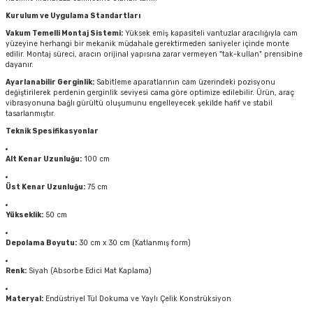
Kurulum ve Uygulama Standartları
Vakum Temelli Montaj Sistemi:
Yüksek emiş kapasiteli vantuzlar aracılığıyla cam
yüzeyine herhangi bir mekanik müdahale gerektirmeden saniyeler içinde monte
edilir. Montaj süreci, aracın orijinal yapısına zarar vermeyen "tak-kullan" prensibine
dayanır.
Ayarlanabilir Gerginlik:
Sabitleme aparatlarının cam üzerindeki pozisyonu
değiştirilerek perdenin gerginlik seviyesi cama göre optimize edilebilir. Ürün, araç
vibrasyonuna bağlı gürültü oluşumunu engelleyecek şekilde hafif ve stabil
tasarlanmıştır.
Teknik Spesifikasyonlar
Alt Kenar Uzunluğu:
100 cm
Üst Kenar Uzunluğu:
75 cm
Yükseklik:
50 cm
Depolama Boyutu:
30 cm x 30 cm (Katlanmış form)
Renk:
Siyah (Absorbe Edici Mat Kaplama)
Materyal:
Endüstriyel Tül Dokuma ve Yaylı Çelik Konstrüksiyon