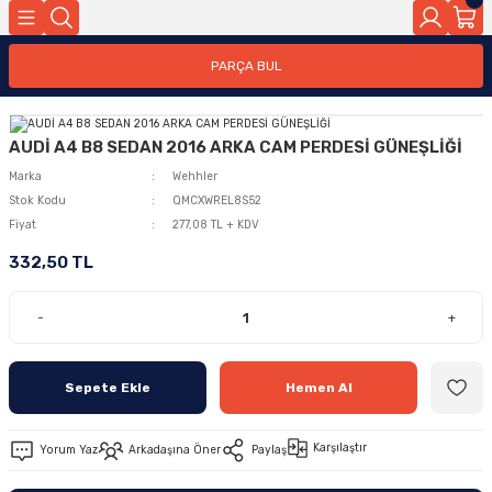
PARÇA BUL
AUDİ A4 B8 SEDAN 2016 ARKA CAM PERDESİ GÜNEŞLİĞİ
Marka
Wehhler
Stok Kodu
QMCXWREL8S52
Fiyat
277,08 TL + KDV
332,50 TL
-
+
Sepete Ekle
Hemen Al
Karşılaştır
Yorum Yaz
Arkadaşına Öner
Paylaş