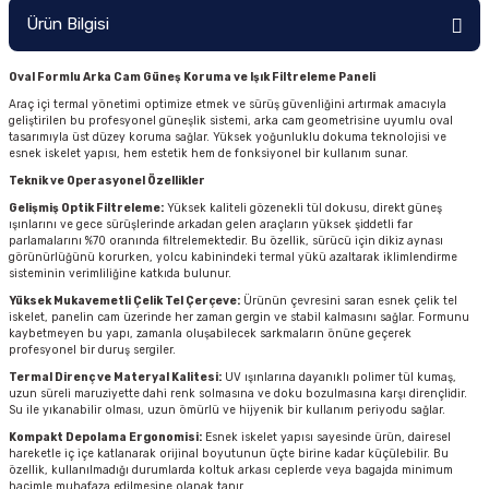
Ürün Bilgisi
Oval Formlu Arka Cam Güneş Koruma ve Işık Filtreleme Paneli
Araç içi termal yönetimi optimize etmek ve sürüş güvenliğini artırmak amacıyla
geliştirilen bu profesyonel güneşlik sistemi, arka cam geometrisine uyumlu oval
tasarımıyla üst düzey koruma sağlar. Yüksek yoğunluklu dokuma teknolojisi ve
esnek iskelet yapısı, hem estetik hem de fonksiyonel bir kullanım sunar.
Teknik ve Operasyonel Özellikler
Gelişmiş Optik Filtreleme:
Yüksek kaliteli gözenekli tül dokusu, direkt güneş
ışınlarını ve gece sürüşlerinde arkadan gelen araçların yüksek şiddetli far
parlamalarını %70 oranında filtrelemektedir. Bu özellik, sürücü için dikiz aynası
görünürlüğünü korurken, yolcu kabinindeki termal yükü azaltarak iklimlendirme
sisteminin verimliliğine katkıda bulunur.
Yüksek Mukavemetli Çelik Tel Çerçeve:
Ürünün çevresini saran esnek çelik tel
iskelet, panelin cam üzerinde her zaman gergin ve stabil kalmasını sağlar. Formunu
kaybetmeyen bu yapı, zamanla oluşabilecek sarkmaların önüne geçerek
profesyonel bir duruş sergiler.
Termal Direnç ve Materyal Kalitesi:
UV ışınlarına dayanıklı polimer tül kumaş,
uzun süreli maruziyette dahi renk solmasına ve doku bozulmasına karşı dirençlidir.
Su ile yıkanabilir olması, uzun ömürlü ve hijyenik bir kullanım periyodu sağlar.
Kompakt Depolama Ergonomisi:
Esnek iskelet yapısı sayesinde ürün, dairesel
hareketle iç içe katlanarak orijinal boyutunun üçte birine kadar küçülebilir. Bu
özellik, kullanılmadığı durumlarda koltuk arkası ceplerde veya bagajda minimum
hacimle muhafaza edilmesine olanak tanır.