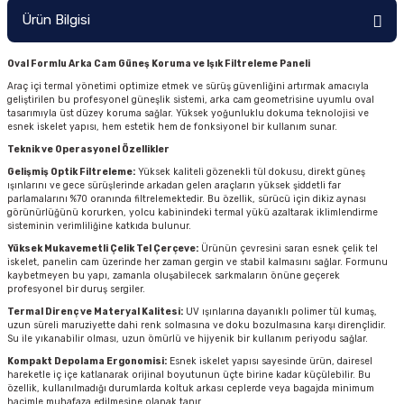
Ürün Bilgisi
Oval Formlu Arka Cam Güneş Koruma ve Işık Filtreleme Paneli
Araç içi termal yönetimi optimize etmek ve sürüş güvenliğini artırmak amacıyla
geliştirilen bu profesyonel güneşlik sistemi, arka cam geometrisine uyumlu oval
tasarımıyla üst düzey koruma sağlar. Yüksek yoğunluklu dokuma teknolojisi ve
esnek iskelet yapısı, hem estetik hem de fonksiyonel bir kullanım sunar.
Teknik ve Operasyonel Özellikler
Gelişmiş Optik Filtreleme:
Yüksek kaliteli gözenekli tül dokusu, direkt güneş
ışınlarını ve gece sürüşlerinde arkadan gelen araçların yüksek şiddetli far
parlamalarını %70 oranında filtrelemektedir. Bu özellik, sürücü için dikiz aynası
görünürlüğünü korurken, yolcu kabinindeki termal yükü azaltarak iklimlendirme
sisteminin verimliliğine katkıda bulunur.
Yüksek Mukavemetli Çelik Tel Çerçeve:
Ürünün çevresini saran esnek çelik tel
iskelet, panelin cam üzerinde her zaman gergin ve stabil kalmasını sağlar. Formunu
kaybetmeyen bu yapı, zamanla oluşabilecek sarkmaların önüne geçerek
profesyonel bir duruş sergiler.
Termal Direnç ve Materyal Kalitesi:
UV ışınlarına dayanıklı polimer tül kumaş,
uzun süreli maruziyette dahi renk solmasına ve doku bozulmasına karşı dirençlidir.
Su ile yıkanabilir olması, uzun ömürlü ve hijyenik bir kullanım periyodu sağlar.
Kompakt Depolama Ergonomisi:
Esnek iskelet yapısı sayesinde ürün, dairesel
hareketle iç içe katlanarak orijinal boyutunun üçte birine kadar küçülebilir. Bu
özellik, kullanılmadığı durumlarda koltuk arkası ceplerde veya bagajda minimum
hacimle muhafaza edilmesine olanak tanır.