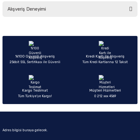
Bu ürünün fiyat bilgisi, resim, ürün açıklamalarında ve diğer konularda
Alışveriş Deneyimi
yetersiz gördüğünüz noktaları öneri formunu kullanarak tarafımıza
iletebilirsiniz.
Görüş ve önerileriniz için teşekkür ederiz.
Sitemize ilk yorumu siz yapın!
Ürün resmi kalitesiz, bozuk veya görüntülenemiyor.
Ürün açıklamasında eksik bilgiler bulunuyor.
Deneyimini Paylaş
Ürün bilgilerinde hatalar bulunuyor.
%100 Güvenli Alışveriş
Kredi Kartı ile Alışveriş
256bit SSL Sertifikası ile Güvenli
Tüm Kredi Kartlarına 12 Taksit
Ürün fiyatı diğer sitelerden daha pahalı.
Bu ürüne benzer farklı alternatifler olmalı.
Kargo Teslimat
Müşteri Hizmetleri
Tüm Türkiye’ye Kargo!
0 212 xxx 4569
Gönder
Adres bilgisi buraya gelecek.