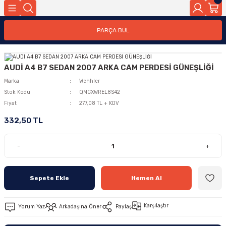
PARÇA BUL
AUDİ A4 B7 SEDAN 2007 ARKA CAM PERDESİ GÜNEŞLİĞİ
Marka
Wehhler
Stok Kodu
QMCXWREL8S42
Fiyat
277,08 TL + KDV
332,50 TL
-
+
Sepete Ekle
Hemen Al
Karşılaştır
Yorum Yaz
Arkadaşına Öner
Paylaş