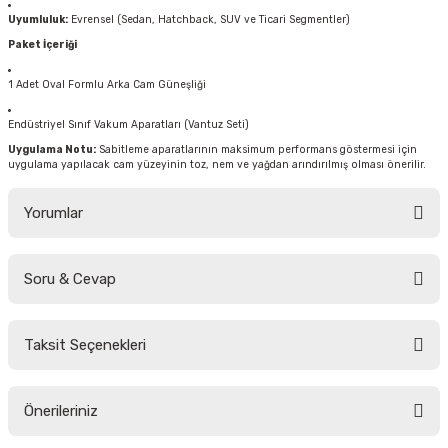
Uyumluluk:
Evrensel (Sedan, Hatchback, SUV ve Ticari Segmentler)
Paket İçeriği
1 Adet Oval Formlu Arka Cam Güneşliği
Endüstriyel Sınıf Vakum Aparatları (Vantuz Seti)
Uygulama Notu:
Sabitleme aparatlarının maksimum performans göstermesi için
uygulama yapılacak cam yüzeyinin toz, nem ve yağdan arındırılmış olması önerilir.
Yorumlar
Soru & Cevap
Bu ürüne ilk yorumu siz yapın!
Taksit Seçenekleri
Yorum Yaz
Ürün hakkında henüz soru sorulmamış.
Önerileriniz
Soru Sor