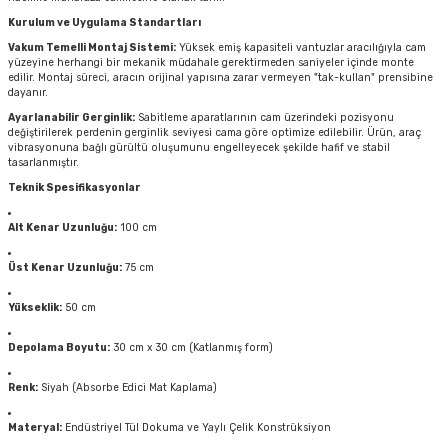
Kurulum ve Uygulama Standartları
Vakum Temelli Montaj Sistemi:
Yüksek emiş kapasiteli vantuzlar aracılığıyla cam
yüzeyine herhangi bir mekanik müdahale gerektirmeden saniyeler içinde monte
edilir. Montaj süreci, aracın orijinal yapısına zarar vermeyen "tak-kullan" prensibine
dayanır.
Ayarlanabilir Gerginlik:
Sabitleme aparatlarının cam üzerindeki pozisyonu
değiştirilerek perdenin gerginlik seviyesi cama göre optimize edilebilir. Ürün, araç
vibrasyonuna bağlı gürültü oluşumunu engelleyecek şekilde hafif ve stabil
tasarlanmıştır.
Teknik Spesifikasyonlar
Alt Kenar Uzunluğu:
100 cm
Üst Kenar Uzunluğu:
75 cm
Yükseklik:
50 cm
Depolama Boyutu:
30 cm x 30 cm (Katlanmış form)
Renk:
Siyah (Absorbe Edici Mat Kaplama)
Materyal:
Endüstriyel Tül Dokuma ve Yaylı Çelik Konstrüksiyon