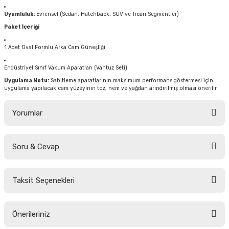
Uyumluluk:
Evrensel (Sedan, Hatchback, SUV ve Ticari Segmentler)
Paket İçeriği
1 Adet Oval Formlu Arka Cam Güneşliği
Endüstriyel Sınıf Vakum Aparatları (Vantuz Seti)
Uygulama Notu:
Sabitleme aparatlarının maksimum performans göstermesi için
uygulama yapılacak cam yüzeyinin toz, nem ve yağdan arındırılmış olması önerilir.
Yorumlar
Soru & Cevap
Bu ürüne ilk yorumu siz yapın!
Taksit Seçenekleri
Yorum Yaz
Ürün hakkında henüz soru sorulmamış.
Önerileriniz
Soru Sor