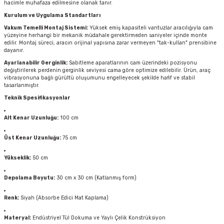
hacimle muhafaza edilmesine olanak tanır.
Kurulum ve Uygulama Standartları
Vakum Temelli Montaj Sistemi:
Yüksek emiş kapasiteli vantuzlar aracılığıyla cam
yüzeyine herhangi bir mekanik müdahale gerektirmeden saniyeler içinde monte
edilir. Montaj süreci, aracın orijinal yapısına zarar vermeyen "tak-kullan" prensibine
dayanır.
Ayarlanabilir Gerginlik:
Sabitleme aparatlarının cam üzerindeki pozisyonu
değiştirilerek perdenin gerginlik seviyesi cama göre optimize edilebilir. Ürün, araç
vibrasyonuna bağlı gürültü oluşumunu engelleyecek şekilde hafif ve stabil
tasarlanmıştır.
Teknik Spesifikasyonlar
Alt Kenar Uzunluğu:
100 cm
Üst Kenar Uzunluğu:
75 cm
Yükseklik:
50 cm
Depolama Boyutu:
30 cm x 30 cm (Katlanmış form)
Renk:
Siyah (Absorbe Edici Mat Kaplama)
Materyal:
Endüstriyel Tül Dokuma ve Yaylı Çelik Konstrüksiyon