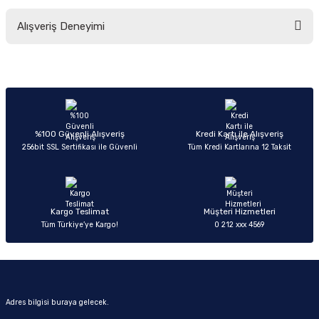
Bu ürünün fiyat bilgisi, resim, ürün açıklamalarında ve diğer konularda
Alışveriş Deneyimi
yetersiz gördüğünüz noktaları öneri formunu kullanarak tarafımıza
iletebilirsiniz.
Görüş ve önerileriniz için teşekkür ederiz.
Sitemize ilk yorumu siz yapın!
Ürün resmi kalitesiz, bozuk veya görüntülenemiyor.
Ürün açıklamasında eksik bilgiler bulunuyor.
Deneyimini Paylaş
Ürün bilgilerinde hatalar bulunuyor.
%100 Güvenli Alışveriş
Kredi Kartı ile Alışveriş
256bit SSL Sertifikası ile Güvenli
Tüm Kredi Kartlarına 12 Taksit
Ürün fiyatı diğer sitelerden daha pahalı.
Bu ürüne benzer farklı alternatifler olmalı.
Kargo Teslimat
Müşteri Hizmetleri
Tüm Türkiye’ye Kargo!
0 212 xxx 4569
Gönder
Adres bilgisi buraya gelecek.