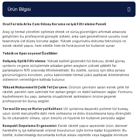
Ürün Bilgisi
Oval Formlu Arka Cam Güneş Koruma ve Işık Filtreleme Paneli
Araç içi termal yönetimi optimize etmek ve sürüş güvenliğini artırmak amacıyla
geliştirilen bu profesyonel güneşlik sistemi, arka cam geometrisine uyumlu oval
tasarımıyla üst düzey koruma sağlar. Yüksek yoğunluklu dokuma teknolojisi ve
esnek iskelet yapısı, hem estetik hem de fonksiyonel bir kullanım sunar.
Teknik ve Operasyonel Özellikler
Gelişmiş Optik Filtreleme:
Yüksek kaliteli gözenekli tül dokusu, direkt güneş
ışınlarını ve gece sürüşlerinde arkadan gelen araçların yüksek şiddetli far
parlamalarını %70 oranında filtrelemektedir. Bu özellik, sürücü için dikiz aynası
görünürlüğünü korurken, yolcu kabinindeki termal yükü azaltarak iklimlendirme
sisteminin verimliliğine katkıda bulunur.
Yüksek Mukavemetli Çelik Tel Çerçeve:
Ürünün çevresini saran esnek çelik tel
iskelet, panelin cam üzerinde her zaman gergin ve stabil kalmasını sağlar. Formunu
kaybetmeyen bu yapı, zamanla oluşabilecek sarkmaların önüne geçerek
profesyonel bir duruş sergiler.
Termal Direnç ve Materyal Kalitesi:
UV ışınlarına dayanıklı polimer tül kumaş,
uzun süreli maruziyette dahi renk solmasına ve doku bozulmasına karşı dirençlidir.
Su ile yıkanabilir olması, uzun ömürlü ve hijyenik bir kullanım periyodu sağlar.
Kompakt Depolama Ergonomisi:
Esnek iskelet yapısı sayesinde ürün, dairesel
hareketle iç içe katlanarak orijinal boyutunun üçte birine kadar küçülebilir. Bu
özellik, kullanılmadığı durumlarda koltuk arkası ceplerde veya bagajda minimum