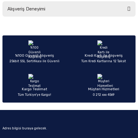
Bu ürünün fiyat bilgisi, resim, ürün açıklamalarında ve diğer konularda
Alışveriş Deneyimi
yetersiz gördüğünüz noktaları öneri formunu kullanarak tarafımıza
iletebilirsiniz.
Görüş ve önerileriniz için teşekkür ederiz.
Sitemize ilk yorumu siz yapın!
Ürün resmi kalitesiz, bozuk veya görüntülenemiyor.
Ürün açıklamasında eksik bilgiler bulunuyor.
Deneyimini Paylaş
Ürün bilgilerinde hatalar bulunuyor.
%100 Güvenli Alışveriş
Kredi Kartı ile Alışveriş
256bit SSL Sertifikası ile Güvenli
Tüm Kredi Kartlarına 12 Taksit
Ürün fiyatı diğer sitelerden daha pahalı.
Bu ürüne benzer farklı alternatifler olmalı.
Kargo Teslimat
Müşteri Hizmetleri
Tüm Türkiye’ye Kargo!
0 212 xxx 4569
Gönder
Adres bilgisi buraya gelecek.