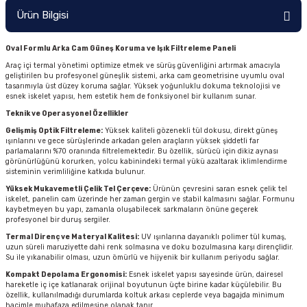
Ürün Bilgisi
Oval Formlu Arka Cam Güneş Koruma ve Işık Filtreleme Paneli
Araç içi termal yönetimi optimize etmek ve sürüş güvenliğini artırmak amacıyla
geliştirilen bu profesyonel güneşlik sistemi, arka cam geometrisine uyumlu oval
tasarımıyla üst düzey koruma sağlar. Yüksek yoğunluklu dokuma teknolojisi ve
esnek iskelet yapısı, hem estetik hem de fonksiyonel bir kullanım sunar.
Teknik ve Operasyonel Özellikler
Gelişmiş Optik Filtreleme:
Yüksek kaliteli gözenekli tül dokusu, direkt güneş
ışınlarını ve gece sürüşlerinde arkadan gelen araçların yüksek şiddetli far
parlamalarını %70 oranında filtrelemektedir. Bu özellik, sürücü için dikiz aynası
görünürlüğünü korurken, yolcu kabinindeki termal yükü azaltarak iklimlendirme
sisteminin verimliliğine katkıda bulunur.
Yüksek Mukavemetli Çelik Tel Çerçeve:
Ürünün çevresini saran esnek çelik tel
iskelet, panelin cam üzerinde her zaman gergin ve stabil kalmasını sağlar. Formunu
kaybetmeyen bu yapı, zamanla oluşabilecek sarkmaların önüne geçerek
profesyonel bir duruş sergiler.
Termal Direnç ve Materyal Kalitesi:
UV ışınlarına dayanıklı polimer tül kumaş,
uzun süreli maruziyette dahi renk solmasına ve doku bozulmasına karşı dirençlidir.
Su ile yıkanabilir olması, uzun ömürlü ve hijyenik bir kullanım periyodu sağlar.
Kompakt Depolama Ergonomisi:
Esnek iskelet yapısı sayesinde ürün, dairesel
hareketle iç içe katlanarak orijinal boyutunun üçte birine kadar küçülebilir. Bu
özellik, kullanılmadığı durumlarda koltuk arkası ceplerde veya bagajda minimum
hacimle muhafaza edilmesine olanak tanır.