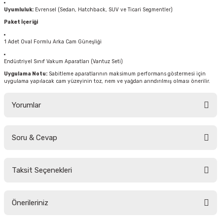
Uyumluluk:
Evrensel (Sedan, Hatchback, SUV ve Ticari Segmentler)
Paket İçeriği
1 Adet Oval Formlu Arka Cam Güneşliği
Endüstriyel Sınıf Vakum Aparatları (Vantuz Seti)
Uygulama Notu:
Sabitleme aparatlarının maksimum performans göstermesi için
uygulama yapılacak cam yüzeyinin toz, nem ve yağdan arındırılmış olması önerilir.
Yorumlar
Soru & Cevap
Bu ürüne ilk yorumu siz yapın!
Taksit Seçenekleri
Yorum Yaz
Ürün hakkında henüz soru sorulmamış.
Önerileriniz
Soru Sor