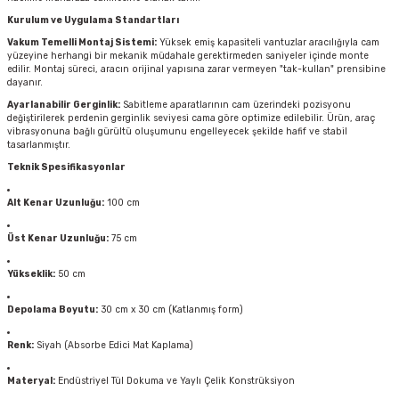
Kurulum ve Uygulama Standartları
Vakum Temelli Montaj Sistemi:
Yüksek emiş kapasiteli vantuzlar aracılığıyla cam
yüzeyine herhangi bir mekanik müdahale gerektirmeden saniyeler içinde monte
edilir. Montaj süreci, aracın orijinal yapısına zarar vermeyen "tak-kullan" prensibine
dayanır.
Ayarlanabilir Gerginlik:
Sabitleme aparatlarının cam üzerindeki pozisyonu
değiştirilerek perdenin gerginlik seviyesi cama göre optimize edilebilir. Ürün, araç
vibrasyonuna bağlı gürültü oluşumunu engelleyecek şekilde hafif ve stabil
tasarlanmıştır.
Teknik Spesifikasyonlar
Alt Kenar Uzunluğu:
100 cm
Üst Kenar Uzunluğu:
75 cm
Yükseklik:
50 cm
Depolama Boyutu:
30 cm x 30 cm (Katlanmış form)
Renk:
Siyah (Absorbe Edici Mat Kaplama)
Materyal:
Endüstriyel Tül Dokuma ve Yaylı Çelik Konstrüksiyon