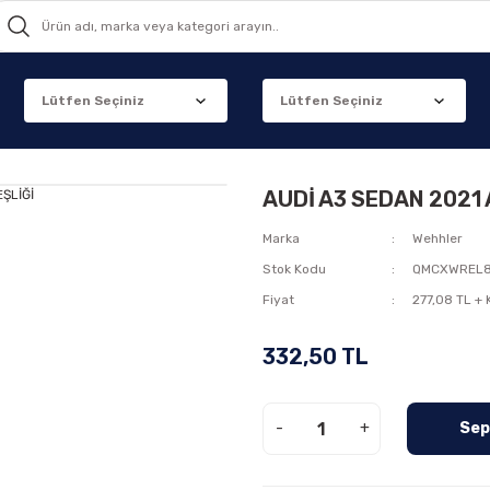
AUDİ A3 SEDAN 2021
Marka
Wehhler
Stok Kodu
QMCXWREL
Fiyat
277,08 TL +
332,50 TL
-
+
Sep