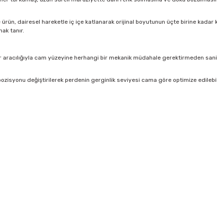
rün, dairesel hareketle iç içe katlanarak orijinal boyutunun üçte birine kadar kü
ak tanır.
 aracılığıyla cam yüzeyine herhangi bir mekanik müdahale gerektirmeden saniyel
ozisyonu değiştirilerek perdenin gerginlik seviyesi cama göre optimize edilebi