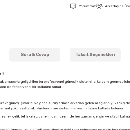
Yorum Yaz
Arkadaşına Ön
Soru & Cevap
Taksit Seçenekleri
li
mak amacıyla geliştirilen bu profesyonel güneşlik sistemi, arka cam geometris
hem de fonksiyonel bir kullanım sunar.
direkt güneş ışınlarını ve gece sürüşlerinde arkadan gelen araçların yüksek şidde
ermal yükü azaltarak iklimlendirme sisteminin verimliliğine katkıda bulunur.
esnek çelik tel iskelet, panelin cam üzerinde her zaman gergin ve stabil kal
imer tül kumaş, uzun süreli maruziyette dahi renk solmasına ve doku bozulmasına k