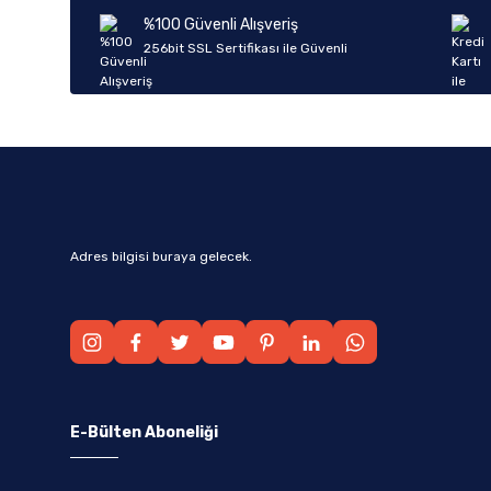
Ürün bilgilerinde hatalar bulunuyor.
%100 Güvenli Alışveriş
Ürün fiyatı diğer sitelerden daha pahalı.
256bit SSL Sertifikası ile Güvenli
Bu ürüne benzer farklı alternatifler olmalı.
Adres bilgisi buraya gelecek.
E-Bülten Aboneliği