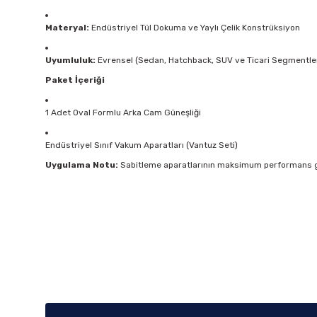
Materyal:
Endüstriyel Tül Dokuma ve Yaylı Çelik Konstrüksiyon
Uyumluluk:
Evrensel (Sedan, Hatchback, SUV ve Ticari Segmentle
Paket İçeriği
1 Adet Oval Formlu Arka Cam Güneşliği
Endüstriyel Sınıf Vakum Aparatları (Vantuz Seti)
Uygulama Notu:
Sabitleme aparatlarının maksimum performans gös
Bu ürünün fiyat bilgisi, resim, ürün açıklamalarında ve diğer k
Görüş ve önerileriniz için teşekkür ederiz.
Ürün resmi kalitesiz, bozuk veya görüntülenemiyor.
Ürün açıklamasında eksik bilgiler bulunuyor.