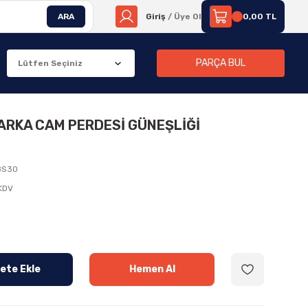
ARA
Giriş
/ Üye Ol
0,00 TL
PARÇA BUL
 ARKA CAM PERDESİ GÜNEŞLİĞİ
8S30
 KDV
ete Ekle
Hemen Al