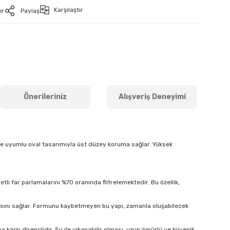
Karşılaştır
er
Paylaş
Önerileriniz
Alışveriş Deneyimi
ine uyumlu oval tasarımıyla üst düzey koruma sağlar. Yüksek
tli far parlamalarını %70 oranında filtrelemektedir. Bu özellik,
masını sağlar. Formunu kaybetmeyen bu yapı, zamanla oluşabilecek
arşı dirençlidir. Su ile yıkanabilir olması, uzun ömürlü ve hijyenik