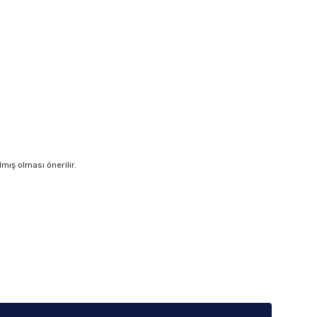
ış olması önerilir.
iletebilirsiniz.