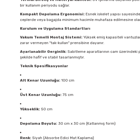
bir kullanım periyodu sağlar.
Kompakt Depolama Ergonomisi:
Esnek iskelet yapısı sayesinde ü
ceplerde veya bagajda minimum hacimle muhafaza edilmesine olan
Kurulum ve Uygulama Standartları
Vakum Temelli Montaj Sistemi:
Yüksek emiş kapasiteli vantuzlar
zarar vermeyen "tak-kullan" prensibine dayanır.
Ayarlanabilir Gerginlik:
Sabitleme aparatlarının cam üzerindeki p
şekilde hafif ve stabil tasarlanmıştır.
Teknik Spesifikasyonlar
Alt Kenar Uzunluğu:
100 cm
Üst Kenar Uzunluğu:
75 cm
Yükseklik:
50 cm
Depolama Boyutu:
30 cm x 30 cm (Katlanmış form)
Renk:
Siyah (Absorbe Edici Mat Kaplama)