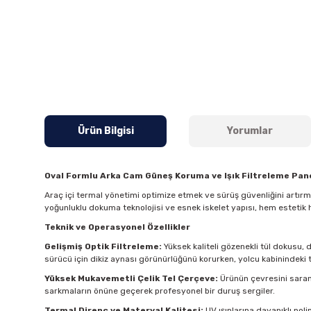
Ürün Bilgisi
Yorumlar
Oval Formlu Arka Cam Güneş Koruma ve Işık Filtreleme Pane
Araç içi termal yönetimi optimize etmek ve sürüş güvenliğini artır
yoğunluklu dokuma teknolojisi ve esnek iskelet yapısı, hem estetik 
Teknik ve Operasyonel Özellikler
Gelişmiş Optik Filtreleme:
Yüksek kaliteli gözenekli tül dokusu, 
sürücü için dikiz aynası görünürlüğünü korurken, yolcu kabinindeki t
Yüksek Mukavemetli Çelik Tel Çerçeve:
Ürünün çevresini saran 
sarkmaların önüne geçerek profesyonel bir duruş sergiler.
Termal Direnç ve Materyal Kalitesi:
UV ışınlarına dayanıklı pol