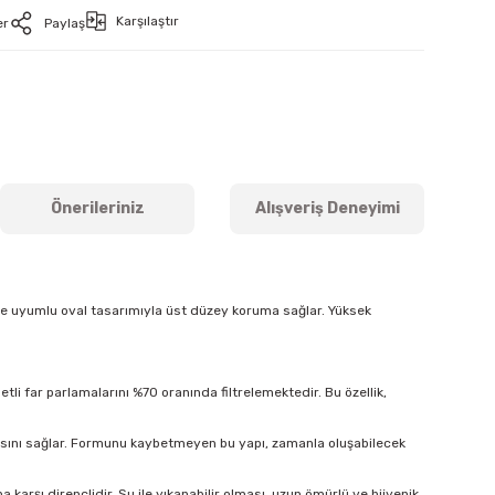
Karşılaştır
er
Paylaş
Önerileriniz
Alışveriş Deneyimi
ine uyumlu oval tasarımıyla üst düzey koruma sağlar. Yüksek
tli far parlamalarını %70 oranında filtrelemektedir. Bu özellik,
masını sağlar. Formunu kaybetmeyen bu yapı, zamanla oluşabilecek
arşı dirençlidir. Su ile yıkanabilir olması, uzun ömürlü ve hijyenik