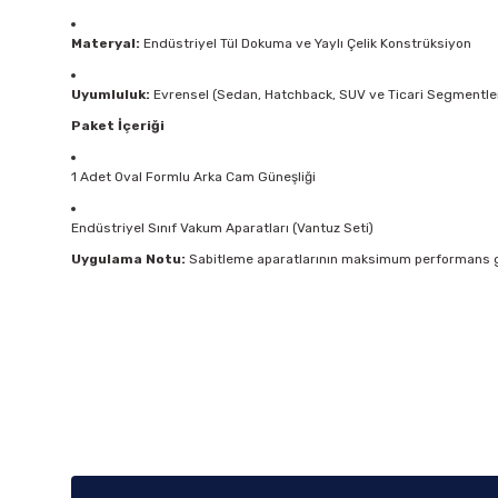
Materyal:
Endüstriyel Tül Dokuma ve Yaylı Çelik Konstrüksiyon
Uyumluluk:
Evrensel (Sedan, Hatchback, SUV ve Ticari Segmentle
Paket İçeriği
1 Adet Oval Formlu Arka Cam Güneşliği
Endüstriyel Sınıf Vakum Aparatları (Vantuz Seti)
Uygulama Notu:
Sabitleme aparatlarının maksimum performans gös
Bu ürünün fiyat bilgisi, resim, ürün açıklamalarında ve diğer k
Görüş ve önerileriniz için teşekkür ederiz.
Ürün resmi kalitesiz, bozuk veya görüntülenemiyor.
Ürün açıklamasında eksik bilgiler bulunuyor.