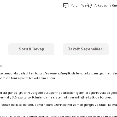
Yorum Yaz
Arkadaşına Ön
Soru & Cevap
Taksit Seçenekleri
li
mak amacıyla geliştirilen bu profesyonel güneşlik sistemi, arka cam geometris
hem de fonksiyonel bir kullanım sunar.
direkt güneş ışınlarını ve gece sürüşlerinde arkadan gelen araçların yüksek şidde
ermal yükü azaltarak iklimlendirme sisteminin verimliliğine katkıda bulunur.
esnek çelik tel iskelet, panelin cam üzerinde her zaman gergin ve stabil kal
imer tül kumaş, uzun süreli maruziyette dahi renk solmasına ve doku bozulmasına k