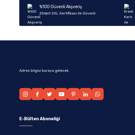
Ürün bilgilerinde hatalar bulunuyor.
%100 Güvenli Alışveriş
Ürün fiyatı diğer sitelerden daha pahalı.
256bit SSL Sertifikası ile Güvenli
Bu ürüne benzer farklı alternatifler olmalı.
Adres bilgisi buraya gelecek.
E-Bülten Aboneliği