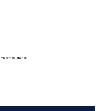
ış olması önerilir.
iletebilirsiniz.