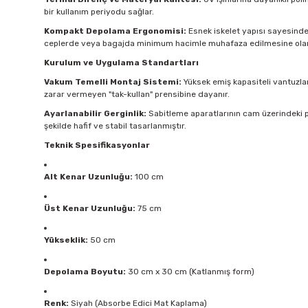
bir kullanım periyodu sağlar.
Kompakt Depolama Ergonomisi:
Esnek iskelet yapısı sayesinde ü
ceplerde veya bagajda minimum hacimle muhafaza edilmesine olan
Kurulum ve Uygulama Standartları
Vakum Temelli Montaj Sistemi:
Yüksek emiş kapasiteli vantuzlar
zarar vermeyen "tak-kullan" prensibine dayanır.
Ayarlanabilir Gerginlik:
Sabitleme aparatlarının cam üzerindeki p
şekilde hafif ve stabil tasarlanmıştır.
Teknik Spesifikasyonlar
Alt Kenar Uzunluğu:
100 cm
Üst Kenar Uzunluğu:
75 cm
Yükseklik:
50 cm
Depolama Boyutu:
30 cm x 30 cm (Katlanmış form)
Renk:
Siyah (Absorbe Edici Mat Kaplama)