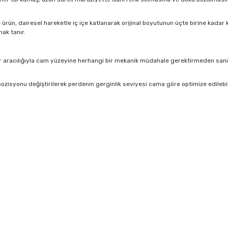
rün, dairesel hareketle iç içe katlanarak orijinal boyutunun üçte birine kadar kü
ak tanır.
 aracılığıyla cam yüzeyine herhangi bir mekanik müdahale gerektirmeden saniyel
ozisyonu değiştirilerek perdenin gerginlik seviyesi cama göre optimize edilebi