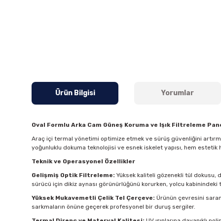
Ürün Bilgisi
Yorumlar
Oval Formlu Arka Cam Güneş Koruma ve Işık Filtreleme Pane
Araç içi termal yönetimi optimize etmek ve sürüş güvenliğini artır
yoğunluklu dokuma teknolojisi ve esnek iskelet yapısı, hem estetik 
Teknik ve Operasyonel Özellikler
Gelişmiş Optik Filtreleme:
Yüksek kaliteli gözenekli tül dokusu, 
sürücü için dikiz aynası görünürlüğünü korurken, yolcu kabinindeki t
Yüksek Mukavemetli Çelik Tel Çerçeve:
Ürünün çevresini saran 
sarkmaların önüne geçerek profesyonel bir duruş sergiler.
Termal Direnç ve Materyal Kalitesi:
UV ışınlarına dayanıklı pol