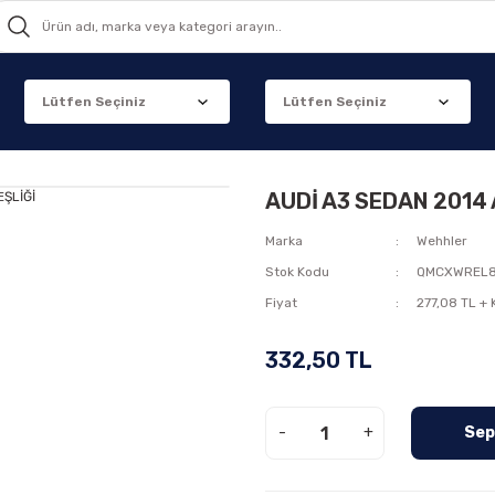
AUDİ A3 SEDAN 2014
Marka
Wehhler
Stok Kodu
QMCXWREL
Fiyat
277,08 TL +
332,50 TL
-
+
Sep