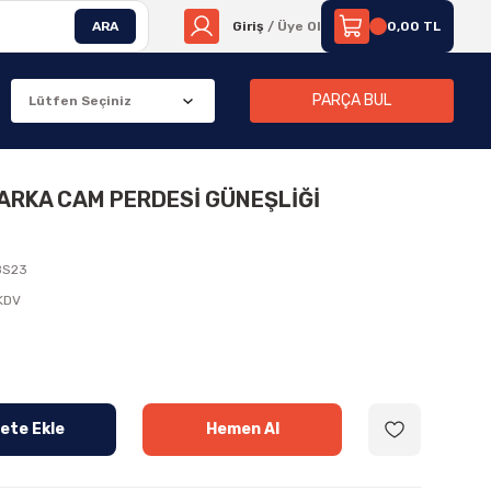
ARA
Giriş
/ Üye Ol
0,00 TL
PARÇA BUL
 ARKA CAM PERDESİ GÜNEŞLİĞİ
8S23
 KDV
ete Ekle
Hemen Al