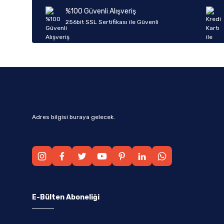
Ürün bilgilerinde hatalar bulunuyor.
%100 Güvenli Alışveriş
Ürün fiyatı diğer sitelerden daha pahalı.
256bit SSL Sertifikası ile Güvenli
Bu ürüne benzer farklı alternatifler olmalı.
Adres bilgisi buraya gelecek.
E-Bülten Aboneliği