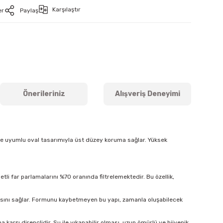
Karşılaştır
er
Paylaş
Önerileriniz
Alışveriş Deneyimi
ine uyumlu oval tasarımıyla üst düzey koruma sağlar. Yüksek
tli far parlamalarını %70 oranında filtrelemektedir. Bu özellik,
masını sağlar. Formunu kaybetmeyen bu yapı, zamanla oluşabilecek
arşı dirençlidir. Su ile yıkanabilir olması, uzun ömürlü ve hijyenik