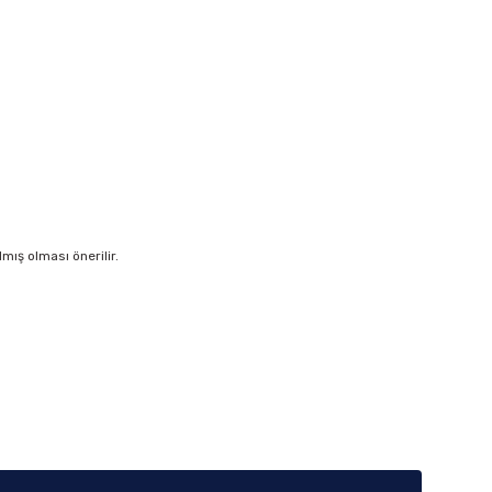
ış olması önerilir.
iletebilirsiniz.