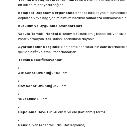
bir kullanım periyodu sağlar.
Kompakt Depolama Ergonomisi:
Esnek iskelet yapısı sayesinde ü
ceplerde veya bagajda minimum hacimle muhafaza edilmesine olan
Kurulum ve Uygulama Standartları
Vakum Temelli Montaj Sistemi:
Yüksek emiş kapasiteli vantuzlar
zarar vermeyen "tak-kullan" prensibine dayanır.
Ayarlanabilir Gerginlik:
Sabitleme aparatlarının cam üzerindeki p
şekilde hafif ve stabil tasarlanmıştır.
Teknik Spesifikasyonlar
Alt Kenar Uzunluğu:
100 cm
Üst Kenar Uzunluğu:
75 cm
Yükseklik:
50 cm
Depolama Boyutu:
30 cm x 30 cm (Katlanmış form)
Renk:
Siyah (Absorbe Edici Mat Kaplama)