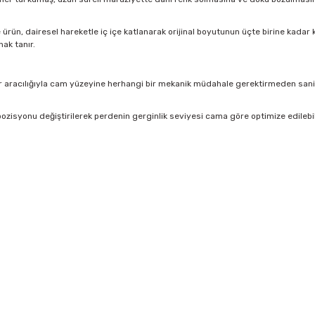
rün, dairesel hareketle iç içe katlanarak orijinal boyutunun üçte birine kadar kü
ak tanır.
 aracılığıyla cam yüzeyine herhangi bir mekanik müdahale gerektirmeden saniyel
ozisyonu değiştirilerek perdenin gerginlik seviyesi cama göre optimize edilebi