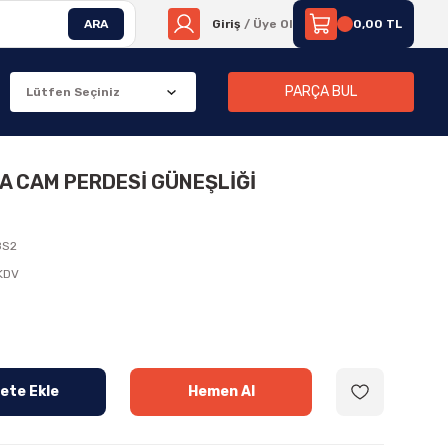
ARA
Giriş
/ Üye Ol
0,00 TL
PARÇA BUL
KA CAM PERDESİ GÜNEŞLİĞİ
8S2
 KDV
ete Ekle
Hemen Al