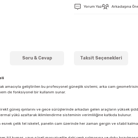
Yorum Yaz
Arkadaşına Ön
Soru & Cevap
Taksit Seçenekleri
li
mak amacıyla geliştirilen bu profesyonel güneşlik sistemi, arka cam geometris
hem de fonksiyonel bir kullanım sunar.
direkt güneş ışınlarını ve gece sürüşlerinde arkadan gelen araçların yüksek şidde
ermal yükü azaltarak iklimlendirme sisteminin verimliliğine katkıda bulunur.
esnek çelik tel iskelet, panelin cam üzerinde her zaman gergin ve stabil kal
imer tül kumaş, uzun süreli maruziyette dahi renk solmasına ve doku bozulmasına k