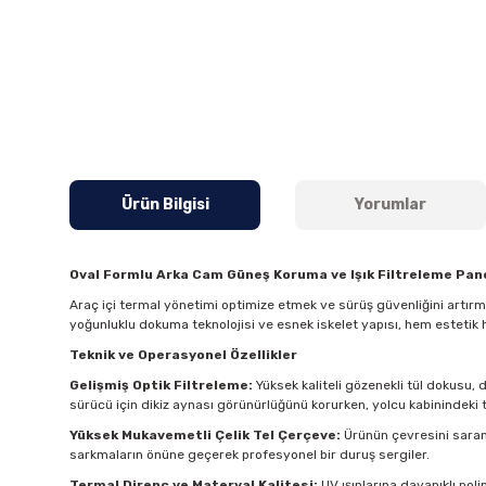
Ürün Bilgisi
Yorumlar
Oval Formlu Arka Cam Güneş Koruma ve Işık Filtreleme Pane
Araç içi termal yönetimi optimize etmek ve sürüş güvenliğini artır
yoğunluklu dokuma teknolojisi ve esnek iskelet yapısı, hem estetik 
Teknik ve Operasyonel Özellikler
Gelişmiş Optik Filtreleme:
Yüksek kaliteli gözenekli tül dokusu, 
sürücü için dikiz aynası görünürlüğünü korurken, yolcu kabinindeki t
Yüksek Mukavemetli Çelik Tel Çerçeve:
Ürünün çevresini saran 
sarkmaların önüne geçerek profesyonel bir duruş sergiler.
Termal Direnç ve Materyal Kalitesi:
UV ışınlarına dayanıklı pol