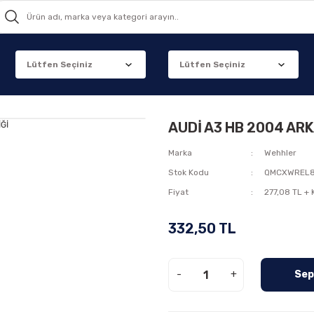
AUDİ A3 HB 2004 AR
Marka
Wehhler
Stok Kodu
QMCXWREL
Fiyat
277,08 TL +
332,50 TL
-
+
Sep